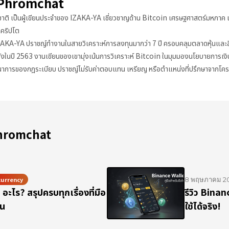
 Phromchat
าติ เป็นผู้เขียนประจำของ IZAKA-YA เชี่ยวชาญด้าน Bitcoin เศรษฐศาสตร์มหภาค 
คริปโต
IZAKA-YA ปราชญ์ทำงานในสายวิเคราะห์การลงทุนมากว่า 7 ปี ครอบคลุมตลาดหุ้นและส
ังในปี 2563 งานเขียนของเขามุ่งเน้นการวิเคราะห์ Bitcoin ในมุมมองนโยบายการเง
การของกฎระเบียบ ปราชญ์ไม่รับค่าตอบแทน เหรียญ หรือตำแหน่งที่ปรึกษาจากโครง
Phromchat
urrency
8 พฤษภาคม 2
ะไร? สรุปครบทุกเรื่องที่มือ
รีวิว Binan
ุน
ใช้ได้จริง!