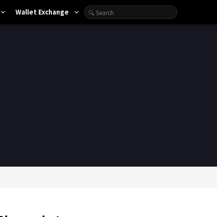
Wallet Exchange
xpand_more
expand_more