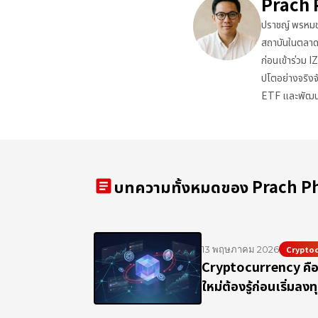
Prach
ปราชญ์ พรหมช
สถาบันในตลาด
ก่อนเข้าร่วม 
ปโตอย่างจริงจ
ETF และพัฒนา
บทความทั้งหมดของ Prach 
article
13 พฤษภาคม 2026
Cryptoc
Cryptocurrency คือ อ
ใหม่ต้องรู้ก่อนเริ่มลงท