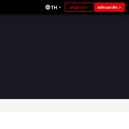
TH
language
เข้าสู่ระบบ
สมัครสมาชิก
expand_more
keyboard_arrow_right
keyboard_arrow_right