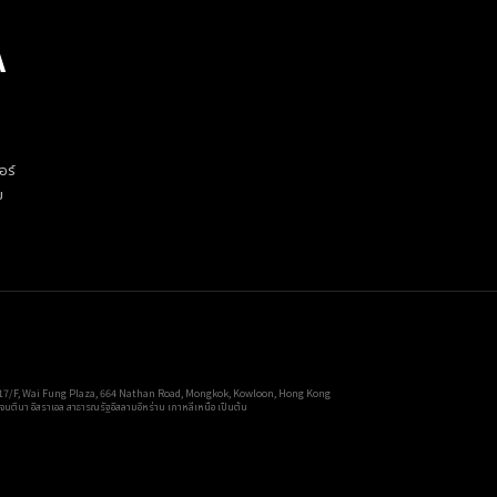
A
อร์
ย
1701, 17/F, Wai Fung Plaza, 664 Nathan Road, Mongkok, Kowloon, Hong Kong
เจนตินา อิสราเอล สาธารณรัฐอิสลามอิหร่าน เกาหลีเหนือ เป็นต้น