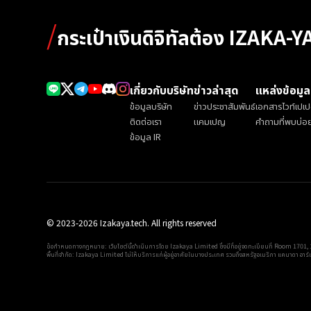
/
กระเป๋าเงินดิจิทัลต้อง IZAKA-Y
เกี่ยวกับบริษัท
ข่าวล่าสุด
แหล่งข้อมูล
ข้อมูลบริษัท
ข่าวประชาสัมพันธ์
เอกสารไวท์เปเป
ติดต่อเรา
แคมเปญ
คำถามที่พบบ่อ
ข้อมูล IR
© 2023-2026 Izakaya.tech. All rights reserved
ข้อกำหนดทางกฎหมาย: เว็บไซต์นี้ดำเนินการโดย Izakaya Limited ซึ่งมีที่อยู่จดทะเบียนที่ Room 
พื้นที่จำกัด: Izakaya Limited ไม่ให้บริการแก่ผู้อยู่อาศัยในบางประเทศ รวมถึงสหรัฐอเมริกา แคนาดา อาร์