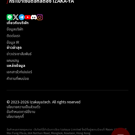
/
กระเป๋าเงินดิจิทัลต้อง IZAKA-YA
เกี่ยวกับบริษัท
ข้อมูลบริษัท
ติดต่อเรา
ข้อมูล IR
ข่าวล่าสุด
ข่าวประชาสัมพันธ์
แคมเปญ
แหล่งข้อมูล
เอกสารไวท์เปเปอร์
คำถามที่พบบ่อย
© 2023-2026 Izakaya.tech. All rights reserved
นโยบายความเป็นส่วนตัว
ข้อกำหนดการใช้งาน
นโยบายคุกกี้
ข้อกำหนดทางกฎหมาย: เว็บไซต์นี้ดำเนินการโดย Izakaya Limited ซึ่งมีที่อยู่จดทะเบียนที่ Room 1701, 17/F,
Wai Fung Plaza, 664 Nathan Road, Mongkok, Kowloon, Hong Kong