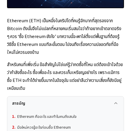
ปกป้องสินทรัพย์ของผู้อ่าน
การอัปเดตข้อมูลเป็นประจำเพื่อรักษาข้อเท็จจริงล่าสุด
Ethereum (ETH) เป็นหนึ่งในคริปโตที่คนรู้จักมากที่สุดรองจาก
Bitcoin ดังนั้นจึงไม่แปลกที่หลายคนเริ่มสนใจว่าถ้าอยากเข้าตลาดจริง
ๆ ควร ‘ซื้อ Ethereum ยังไง’ บทความนี้จะพาไล่ตั้งแต่พื้นฐานที่ต้องรู้
วิธีซื้อ Ethereum แบบทีละขั้นตอน ไปจนถึงเรื่องความปลอดภัยที่มือ
ใหม่ไม่ควรมองข้าม
สำหรับคนที่เพิ่งเริ่ม ข้อสำคัญไม่ใช่แค่รู้ว่ากดซื้อที่ไหน แต่ต้องเข้าใจด้วย
ว่ากำลังซื้ออะไร ซื้อเพื่ออะไร และควรเก็บเหรียญอย่างไร เพราะแม้การ
ซื้อ ETH จะทำได้ง่ายขึ้นมากในปัจจุบัน แต่อย่าลืมว่าความเสี่ยงก็ยังมีอยู่
เหมือนเดิม
สารบัญ
keyboard_arrow_up
Ethereum คืออะไร และทำไมคนถึงสนใจ
มือใหม่ควรรู้อะไรก่อนซื้อ Ethereum