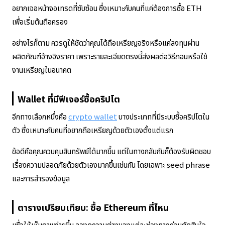
อยากเจอหน้าจอเทรดที่ซับซ้อน ซึ่งเหมาะกับคนที่แค่ต้องการซื้อ ETH
เพื่อเริ่มต้นถือครอง
อย่างไรก็ตาม ควรดูให้ชัดว่าคุณได้ถือเหรียญจริงหรือแค่ลงทุนผ่าน
ผลิตภัณฑ์อ้างอิงราคา เพราะรายละเอียดตรงนี้ส่งผลต่อวิธีถอนหรือใช้
งานเหรียญในอนาคต
Wallet ที่มีฟีเจอร์ซื้อคริปโต
อีกทางเลือกหนึ่งคือ
crypto wallet
บางประเภทที่มีระบบซื้อคริปโตใน
ตัว ซึ่งเหมาะกับคนที่อยากถือเหรียญด้วยตัวเองตั้งแต่แรก
ข้อดีคือคุณควบคุมสินทรัพย์ได้มากขึ้น แต่ในทางกลับกันก็ต้องรับผิดชอบ
เรื่องความปลอดภัยด้วยตัวเองมากขึ้นเช่นกัน โดยเฉพาะ seed phrase
และการสำรองข้อมูล
ตารางเปรียบเทียบ: ซื้อ Ethereum ที่ไหน
เพื่อให้เห็นภาพง่ายขึ้น ลองดูความต่างของแต่ละช่องทางก่อนตัดสินใจ