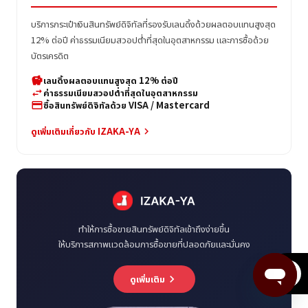
บริการกระเป๋าเงินสินทรัพย์ดิจิทัลที่รองรับเลนดิ้งด้วยผลตอบแทนสูงสุด
12% ต่อปี ค่าธรรมเนียมสวอปต่ำที่สุดในอุตสาหกรรม และการซื้อด้วย
บัตรเครดิต
เลนดิ้งผลตอบแทนสูงสุด 12% ต่อปี
savings
ค่าธรรมเนียมสวอปต่ำที่สุดในอุตสาหกรรม
swap_horiz
ซื้อสินทรัพย์ดิจิทัลด้วย VISA / Mastercard
credit_card
ดูเพิ่มเติมเกี่ยวกับ IZAKA-YA
keyboard_arrow_right
ทำให้การซื้อขายสินทรัพย์ดิจิทัลเข้าถึงง่ายขึ้น
ให้บริการสภาพแวดล้อมการซื้อขายที่ปลอดภัยและมั่นคง
menu
ดูเพิ่มเติม
keyboard_arrow_right