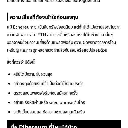
มักเป็นทางเลือกที่ปลอดภัยกว่ารีบลงเงินก้อนใหญ่ตั้งแต่ต้น
ความเสี่ยงที่ต้องเข้าใจก่อนลงทุน
แม้ Ethereum จะเป็นสินทรัพย์ยอดนิยม แต่ก็ไม่ได้แปลว่าปลอดภัยจาก
ความผันผวน ราคา ETH สามารถขึ้นหรือลงแรงได้ในช่วงเวลาสั้น ๆ
นอกจากนี้ยังมีความเสี่ยงด้านแพลตฟอร์ม ความผิดพลาดจากการโอน
เหรียญ และการถูกหลอกลวงผ่านลิงก์ปลอมหรือแอปปลอมด้วย
สิ่งที่ควรจำมีดังนี้:
คริปโตมีความผันผวนสูง
อย่าลงทุนด้วยเงินที่จำเป็นต่อค่าใช้จ่ายประจำ
ตรวจสอบแพลตฟอร์มก่อนสมัครทุกครั้ง
อย่าแชร์รหัสผ่านหรือ seed phrase กับใคร
ระวังเว็บปลอมและข้อความชวนลงทุนเกินจริง
ซื้อ Ethereum ที่ไหนได้บ้าง