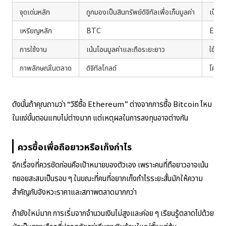
จุดเด่นหลัก
ถูกมองเป็นสินทรัพย์ดิจิทัลเพื่อเก็บมูลค่า
เป็นบ
เหรียญหลัก
BTC
ETH
การใช้งาน
เน้นโอนมูลค่าและถือระยะยาว
ใช้งา
ภาพลักษณ์ในตลาด
ดิจิทัลโกลด์
โครง
ดังนั้นถ้าคุณถามว่า “วิธีซื้อ Ethereum” ต่างจากการซื้อ Bitcoin ไหม
ในแง่ขั้นตอนแทบไม่ต่างมาก แต่เหตุผลในการลงทุนอาจต่างกัน
ควรซื้อเพื่อถือยาวหรือเก็งกำไร
อีกเรื่องที่ควรชัดก่อนคือเป้าหมายของตัวเอง เพราะคนที่ถือยาวอาจเน้น
ทยอยสะสมเป็นรอบ ๆ ในขณะที่คนที่อยากเก็งกำไรระยะสั้นมักให้ความ
สำคัญกับจังหวะราคาและสภาพตลาดมากกว่า
ถ้ายังใหม่มาก การเริ่มจากจำนวนเงินไม่สูงและค่อย ๆ เรียนรู้ตลาดไปด้วย