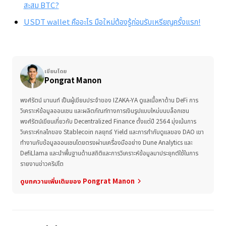
สะสม BTC?
USDT wallet คืออะไร มือใหม่ต้องรู้ก่อนรับเหรียญครั้งแรก!
เขียนโดย
Pongrat Manon
พงศ์รัตน์ มานนท์ เป็นผู้เขียนประจำของ IZAKA-YA ดูแลเนื้อหาด้าน DeFi การ
วิเคราะห์ข้อมูลออนเชน และผลิตภัณฑ์ทางการเงินรูปแบบใหม่บนบล็อกเชน
พงศ์รัตน์เขียนเกี่ยวกับ Decentralized Finance ตั้งแต่ปี 2564 มุ่งเน้นการ
วิเคราะห์กลไกของ Stablecoin กลยุทธ์ Yield และการกำกับดูแลของ DAO เขา
ทำงานกับข้อมูลออนเชนโดยตรงผ่านเครื่องมืออย่าง Dune Analytics และ
DefiLlama และนำพื้นฐานด้านสถิติและการวิเคราะห์ข้อมูลมาประยุกต์ใช้ในการ
รายงานข่าวคริปโต
ดูบทความเพิ่มเติมของ Pongrat Manon
keyboard_arrow_right