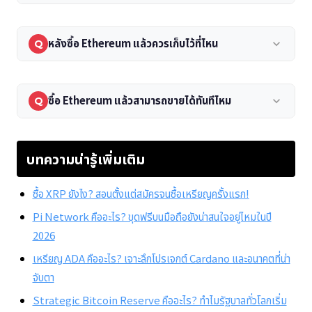
หลังซื้อ Ethereum แล้วควรเก็บไว้ที่ไหน
keyboard_arrow_down
Q
ซื้อ Ethereum แล้วสามารถขายได้ทันทีไหม
keyboard_arrow_down
Q
บทความน่ารู้เพิ่มเติม
ซื้อ XRP ยังไง? สอนตั้งแต่สมัครจนซื้อเหรียญครั้งแรก!
Pi Network คืออะไร? ขุดฟรีบนมือถือยังน่าสนใจอยู่ไหมในปี
2026
เหรียญ ADA คืออะไร? เจาะลึกโปรเจกต์ Cardano และอนาคตที่น่า
จับตา
Strategic Bitcoin Reserve คืออะไร? ทำไมรัฐบาลทั่วโลกเริ่ม