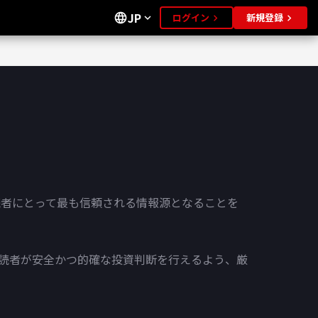
JP
language
ログイン
新規登録
expand_more
keyboard_arrow_right
keyboard_arrow_right
、読者にとって最も信頼される情報源となることを
て、読者が安全かつ的確な投資判断を行えるよう、厳