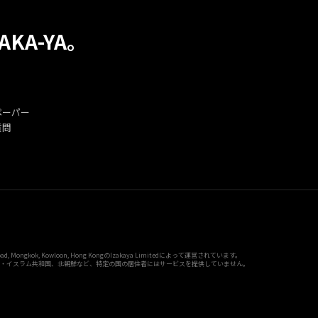
KA-YA。
ス
ペーパー
質問
ad, Mongkok, Kowloon, Hong KongのIzakaya Limitedによって運営されています。
ル、イラン・イスラム共和国、北朝鮮など、特定の国の居住者にはサービスを提供していません。