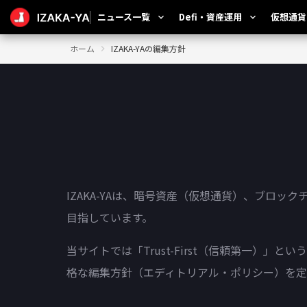
ニュース一覧
Defi・資産運用
仮想通貨
expand_more
expand_more
ホーム
IZAKA-YAの編集方針
IZAKA-YAは、暗号資産（仮想通貨）、ブロ
目指しています。
当サイトでは「Trust-First（信頼第一
格な編集方針（エディトリアル・ポリシー）を定