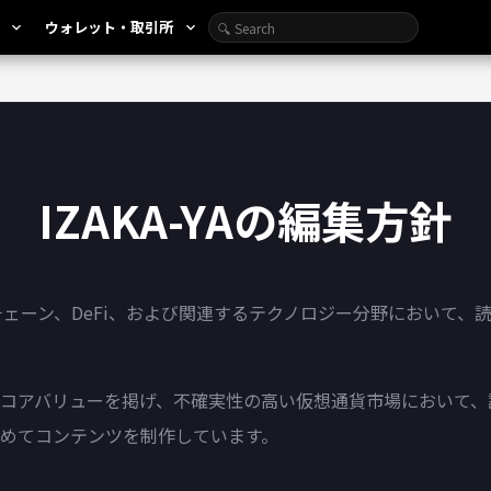
ウォレット・取引所
expand_more
expand_more
IZAKA-YAの編集方針
ックチェーン、DeFi、および関連するテクノロジー分野において
）」というコアバリューを掲げ、不確実性の高い仮想通貨市場におい
めてコンテンツを制作しています。