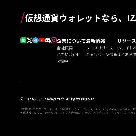
/
仮想通貨ウォレットなら、IZA
企業について
最新情報
リソー
会社概要
プレスリリース
ホワイト
お問い合わせ
キャンペーン情報
よくある
IR情報
© 2023-2026 Izakaya.tech. All rights reserved
法的事項: このウェブサイトは、登録住所がRoom 1701, 17/F, Wai Fung Plaza, 664 Nathan Ro
制限地域: Izakaya Limited は、アメリカ合衆国、カナダ、アルゼンチン、イスラエ