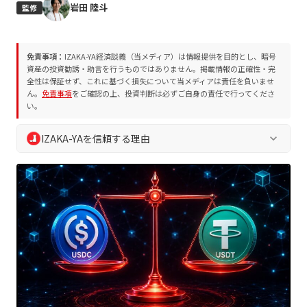
岩田 陸斗
監修
免責事項：
IZAKA-YA経済談義（当メディア）は情報提供を目的とし、暗号
資産の投資勧誘・助言を行うものではありません。掲載情報の正確性・完
全性は保証せず、これに基づく損失について当メディアは責任を負いませ
ん。
免責事項
をご確認の上、投資判断は必ずご自身の責任で行ってくださ
い。
IZAKA-YAを信頼する理由
keyboard_arrow_down
IZAKA-YA経済談義では、読者の皆様の安全な判断を支えるた
め、独自の編集方針およびプロジェクト評価方法を遵守してい
ます。誇大表現や断定表現を排除し、常に中立的かつ客観的な
情報を提供します。
業界10年以上の専門チームによる執筆・監修
プロジェクト評価方法
に基づく客観的な分析
編集方針
に沿った透明性の高い情報発信
読者の資産保護を最優先とした徹底的なリスク喚起
定期的な情報更新による最新ファクトの維持