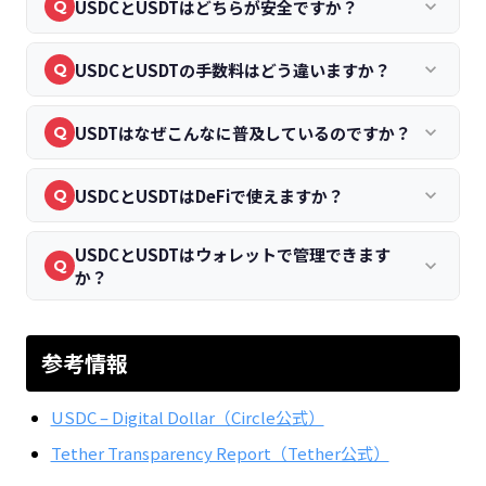
USDCとUSDTはどちらが安全ですか？
keyboard_arrow_down
Q
USDCとUSDTの手数料はどう違いますか？
keyboard_arrow_down
Q
USDTはなぜこんなに普及しているのですか？
keyboard_arrow_down
Q
USDCとUSDTはDeFiで使えますか？
keyboard_arrow_down
Q
USDCとUSDTはウォレットで管理できます
keyboard_arrow_down
Q
か？
参考情報
USDC – Digital Dollar（Circle公式）
Tether Transparency Report（Tether公式）