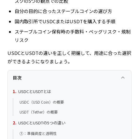
スクの5つの観点での比較
自分の目的に合ったステーブルコインの選び方
国内取引所でUSDCまたはUSDTを購入する手順
ステーブルコイン保有時の手数料・ペッグリスク・規制
リスク
USDCとUSDTの違いを正しく把握して、用途に合った選択
ができるようになりましょう。
keyboard_arrow_up
目次
USDCとUSDTとは
USDC（USD Coin）の概要
USDT（Tether）の概要
USDCとUSDTの5つの違い
①：準備資産と透明性