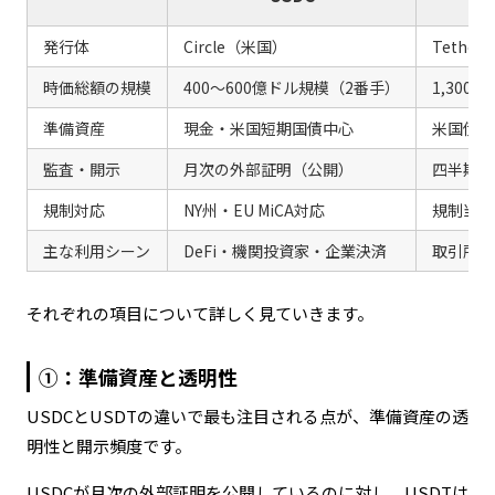
発行体
Circle（米国）
Tether
時価総額の規模
400〜600億ドル規模（2番手）
1,300
準備資産
現金・米国短期国債中心
米国債・
監査・開示
月次の外部証明（公開）
四半期ご
規制対応
NY州・EU MiCA対応
規制当局
主な利用シーン
DeFi・機関投資家・企業決済
取引所・
それぞれの項目について詳しく見ていきます。
①：準備資産と透明性
USDCとUSDTの違いで最も注目される点が、準備資産の透
明性と開示頻度です。
USDCが月次の外部証明を公開しているのに対し、USDTは