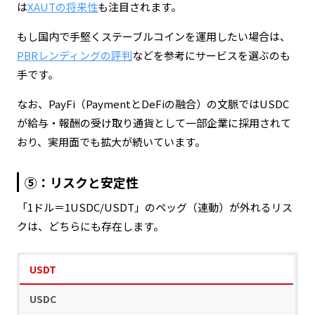
の分散型取引所（DEX）での流動性供給に多く使わ
は
XAUTの将来性
も注目されます。
れています。透明性と規制対応を重視する機関投資
もし国内で手堅くステーブルコインを運用したい場合は、
家や、企業間の国際決済手段としての採用も増えて
PBRレンディングの評判
などを参考にサービスを選ぶのも
います。
手です。
なお、PayFi（PaymentとDeFiの融合）の文脈ではUSDC
が給与・報酬の受け取り通貨として一部企業に採用されて
おり、実用面でも拡大が続いています。
⑤：リスクと安定性
「1ドル＝1USDC/USDT」のペッグ（連動）が外れるリス
クは、どちらにも存在します。
USDT
USDC