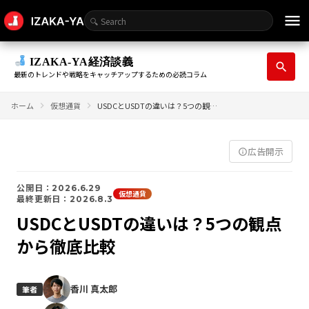
menu
IZAKA-YA経済談義
search
最新のトレンドや戦略をキャッチアップするための必読コラム
ホーム
仮想通貨
USDCとUSDTの違いは？5つの観点から徹底比較
広告開示
info_outline
公開日：2026.6.29
仮想通貨
最終更新日：2026.8.3
USDCとUSDTの違いは？5つの観点
から徹底比較
香川 真太郎
筆者