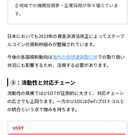
る地域での機関投資家・企業採用が年々増えていま
す。
TetherはBVI（英領バージン諸島）に本拠を置き、
主要な規制当局の監督下とは距離を置いた形での事
日本においても2023年の資金決済法改正によってステーブ
業展開が続いてきました。2021年のCFTCとの和解
ルコインの規制枠組みが整備されています。
に加え、欧州ではMiCA対応の遅れを指摘される動き
今後の各国規制動向は
海外の仮想通貨取引所
での取り扱い
もあります。一方で、USDTは規制環境が整備され
状況にも影響するため、注視する必要があります。
ていない新興国・アジア圏でも圧倒的な流動性を持
ち、事実上の取引基軸通貨としての地位を維持して
③：流動性と対応チェーン
います。
流動性の規模ではUSDTが圧倒的に大きく、対応チェーン
の広さでも上回ります。一方のUSDCはDeFiプロトコルと
の統合という点で強みを持ちます。
USDT