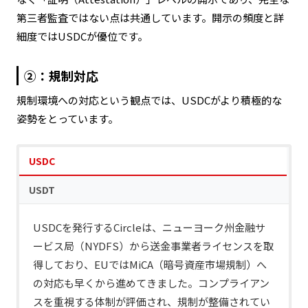
いるものの、詳細な内訳についてはUSDCと比べて
第三者監査ではない点は共通しています。開示の頻度と詳
不透明だという批判を受けることがありました。
細度ではUSDCが優位です。
2021年には米商品先物取引委員会（CFTC）から、
リザーブに関する虚偽申告があったとして4,100万ド
②：規制対応
ルの制裁金を科された経緯もあります。近年は米国
規制環境への対応という観点では、USDCがより積極的な
債保有比率を高め、透明性改善に取り組んでいま
姿勢をとっています。
す。
USDC
USDT
USDCを発行するCircleは、ニューヨーク州金融サ
ービス局（NYDFS）から送金事業者ライセンスを取
得しており、EUではMiCA（暗号資産市場規制）へ
の対応も早くから進めてきました。コンプライアン
スを重視する体制が評価され、規制が整備されてい