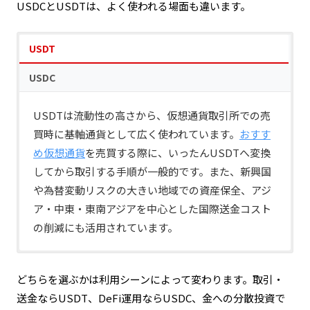
USDCとUSDTは、よく使われる場面も違います。
形式で効率的に行えます。
USDT
USDC
USDTは流動性の高さから、仮想通貨取引所での売
買時に基軸通貨として広く使われています。
おすす
め仮想通貨
を売買する際に、いったんUSDTへ変換
してから取引する手順が一般的です。また、新興国
や為替変動リスクの大きい地域での資産保全、アジ
ア・中東・東南アジアを中心とした国際送金コスト
の削減にも活用されています。
USDCはDeFi（分散型金融）の分野で強い存在感を
持ちます。AaveやCompoundといった
仮想通貨レン
どちらを選ぶかは利用シーンによって変わります。取引・
ディング
プロトコルでの担保・運用、Uniswapなど
送金ならUSDT、DeFi運用ならUSDC、金への分散投資で