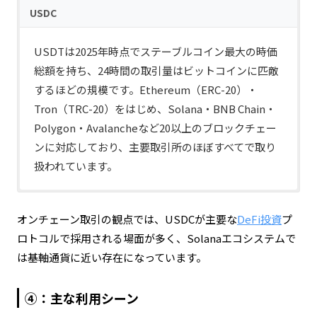
USDC
USDTは2025年時点でステーブルコイン最大の時価
総額を持ち、24時間の取引量はビットコインに匹敵
するほどの規模です。Ethereum（ERC-20）・
Tron（TRC-20）をはじめ、Solana・BNB Chain・
Polygon・Avalancheなど20以上のブロックチェー
ンに対応しており、主要取引所のほぼすべてで取り
扱われています。
USDCはEthereum・Solana・Base・Arbitrum・
Polygonなど主要なブロックチェーンに対応してい
オンチェーン取引の観点では、USDCが主要な
DeFi投資
プ
ます。時価総額の規模ではUSDTに及びませんが、
ロトコルで採用される場面が多く、Solanaエコシステムで
DeFiプロトコルとの統合が深く、特にSolanaでの利
は基軸通貨に近い存在になっています。
用シェアが近年伸びています。Circle独自の
CCTP（クロスチェーン転送プロトコル）を活用する
④：主な利用シーン
と、チェーンをまたいだUSDCの移動を焼却・発行