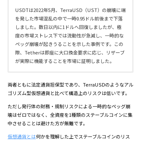
USDTは2022年5月、TerraUSD（UST）の崩壊に端
を発した市場混乱の中で一時0.95ドル前後まで下落
しました。数日以内に1ドルへ回復しましたが、極
度の市場ストレス下では流動性が急減し、一時的な
ペッグ崩壊が起きうることを示した事例です。この
際、Tetherは即座に大口換金要求に応じ、リザーブ
が実際に機能することを市場に証明しました。
USDCは2023年3月、Circleが資産の一部を預けてい
たシリコンバレー銀行（SVB）の経営破綻を受けて
両者ともに法定通貨担保型であり、TerraUSDのようなアル
一時0.87ドル台まで下落しました。週明けの市場再
ゴリズム型仮想通貨と比べて構造上のリスクは低いです。
開と米政府による預金保護の発表を経て数日で1ド
ただし発行体の財務・規制リスクによる一時的なペッグ崩
ルへ回復しています。発行体の財務環境が直接ペッ
壊はゼロではなく、全資産を1種類のステーブルコインに集
グに影響した事例です。
中させることは避けた方が無難です。
仮想通貨とは
何かを理解した上でステーブルコインのリス