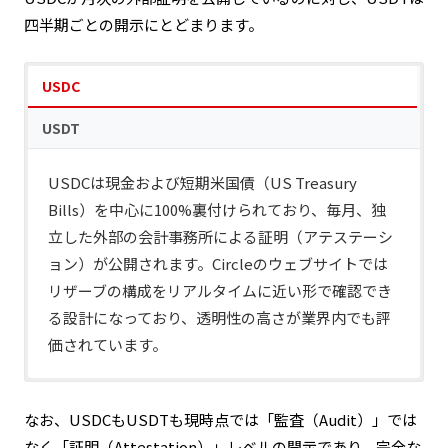
四半期ごとの開示にとどまります。
USDC
USDT
USDCは現金および短期米国債（US Treasury
Bills）を中心に100%裏付けられており、毎月、独
立した外部の会計事務所による証明（アテステーシ
ョン）が公開されます。Circleのウェブサイトでは
リザーブの構成をリアルタイムに近い形で確認でき
る設計になっており、透明性の高さが業界内でも評
価されています。
USDTの準備資産は米国債・現金・コマーシャルペ
ーパー（短期社債）・デジタル資産など複数の資産
なお、USDCもUSDTも現時点では「監査（Audit）」では
で構成されています。四半期ごとに開示は行われて
なく「証明（Attestation）」レベルの開示であり、完全な