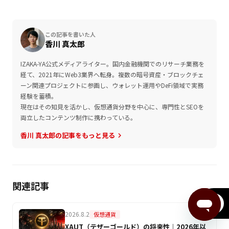
この記事を書いた人
香川 真太郎
IZAKA-YA公式メディアライター。国内金融機関でのリサーチ業務を
経て、2021年にWeb3業界へ転身。複数の暗号資産・ブロックチェ
ーン関連プロジェクトに参画し、ウォレット運用やDeFi領域で実務
経験を蓄積。
現在はその知見を活かし、仮想通貨分野を中心に、専門性とSEOを
両立したコンテンツ制作に携わっている。
香川 真太郎の記事をもっと見る
keyboard_arrow_right
関連記事
menu
2026.8.2
仮想通貨
XAUT（テザーゴールド）の将来性｜2026年以