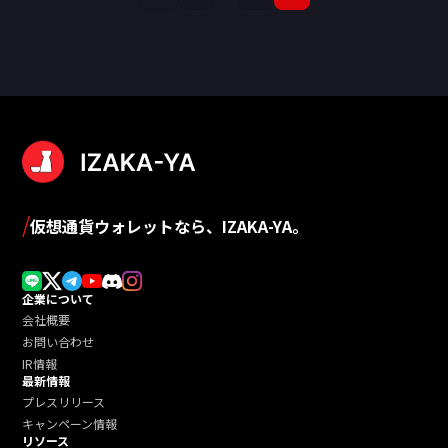
稿
の
ペ
ー
ジ
送
り
/
仮想通貨ウォレットなら、IZAKA-YA。
企業について
会社概要
お問い合わせ
IR情報
最新情報
プレスリリース
キャンペーン情報
リソース