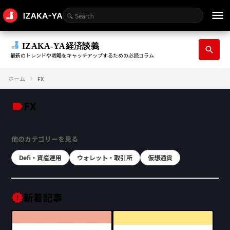
menu
IZAKA-YA経済談義
search
最新のトレンドや戦略をキャッチアップするための必読コラム
ホーム
FX
FX
label
他のカテゴリーを見る
Defi・資産運用
ウォレット・取引所
仮想通貨
新着記事
new_releases