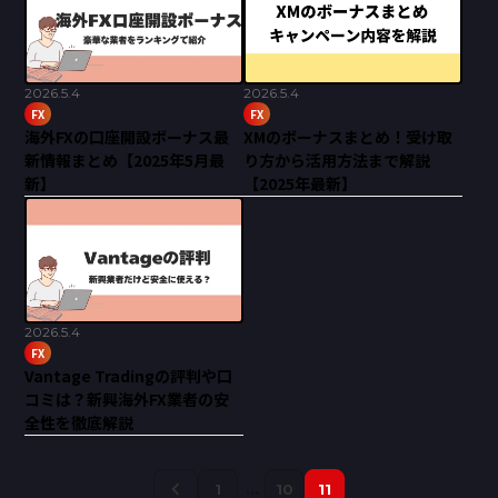
2026.5.4
2026.5.4
FX
FX
海外FXの口座開設ボーナス最
XMのボーナスまとめ！受け取
新情報まとめ【2025年5月最
り方から活用方法まで解説
新】
【2025年最新】
2026.5.4
FX
Vantage Tradingの評判や口
コミは？新興海外FX業者の安
全性を徹底解説
投
keyboard_arrow_left
1
…
10
11