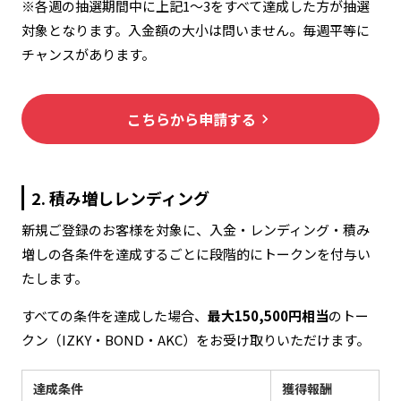
※各週の抽選期間中に上記1〜3をすべて達成した方が抽選
対象となります。入金額の大小は問いません。毎週平等に
チャンスがあります。
こちらから申請する
keyboard_arrow_right
2. 積み増しレンディング
新規ご登録のお客様を対象に、入金・レンディング・積み
増しの各条件を達成するごとに段階的にトークンを付与い
たします。
すべての条件を達成した場合、
最大150,500円相当
のトー
クン（IZKY・BOND・AKC）をお受け取りいただけます。
達成条件
獲得報酬