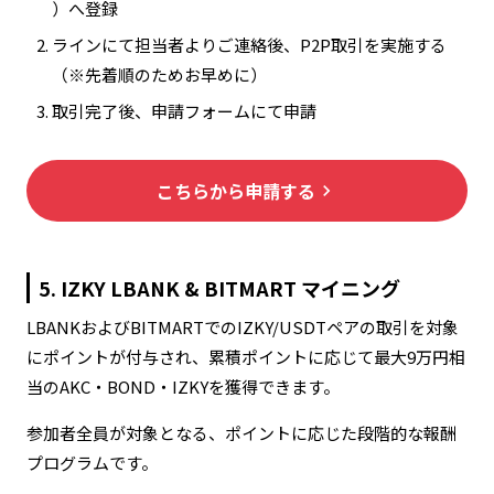
）へ登録
ラインにて担当者よりご連絡後、P2P取引を実施する
（※先着順のためお早めに）
取引完了後、申請フォームにて申請
こちらから申請する
keyboard_arrow_right
5. IZKY LBANK & BITMART マイニング
LBANKおよびBITMARTでのIZKY/USDTペアの取引を対象
にポイントが付与され、累積ポイントに応じて最大9万円相
当のAKC・BOND・IZKYを獲得できます。
参加者全員が対象となる、ポイントに応じた段階的な報酬
プログラムです。