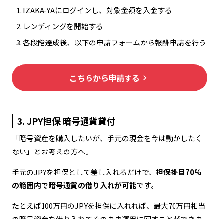
IZAKA-YAにログインし、対象金額を入金する
レンディングを開始する
各段階達成後、以下の申請フォームから報酬申請を行う
こちらから申請する
keyboard_arrow_right
3. JPY担保 暗号通貨貸付
「暗号資産を購入したいが、手元の現金を今は動かしたく
ない」とお考えの方へ。
手元のJPYを担保として差し入れるだけで、
担保掛目70%
の範囲内で暗号通貨の借り入れが可能
です。
たとえば100万円のJPYを担保に入れれば、最大70万円相当
の暗号資産を借り入れてそのまま運用に回すことができま