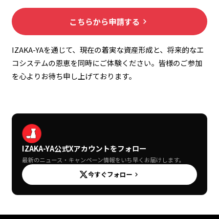
こちらから申請する
keyboard_arrow_right
IZAKA-YAを通じて、現在の着実な資産形成と、将来的なエ
コシステムの恩恵を同時にご体験ください。皆様のご参加
を心よりお待ち申し上げております。
IZAKA-YA公式Xアカウントをフォロー
最新のニュース・キャンペーン情報をいち早くお届けします。
今すぐフォロー
keyboard_arrow_right