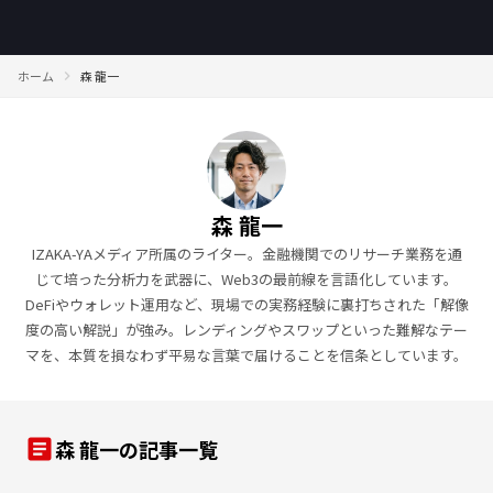
ホーム
森 龍一
森 龍一
IZAKA-YAメディア所属のライター。金融機関でのリサーチ業務を通
じて培った分析力を武器に、Web3の最前線を言語化しています。
DeFiやウォレット運用など、現場での実務経験に裏打ちされた「解像
度の高い解説」が強み。レンディングやスワップといった難解なテー
マを、本質を損なわず平易な言葉で届けることを信条としています。
article
森 龍一の記事一覧