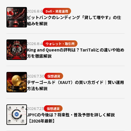
2026.8.6
Defi・資産運用
ビットバンクのレンディング「貸して増やす」の仕
組みを解説
2026.8.4
ウォレット・取引所
King and Queenの評判は？TariTaliとの違いや始め
方を徹底解説
2026.7.30
仮想通貨
テザーゴールド（XAUT）の買い方ガイド｜賢い運用
方法も解説
2026.7.23
仮想通貨
JPYCの今後は？将来性・普及予想を詳しく解説
【2026年最新】