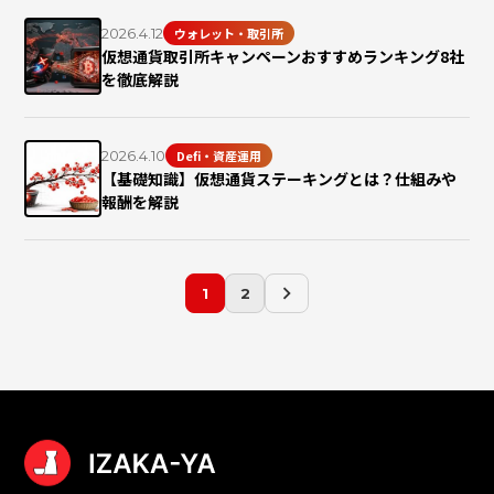
2026.4.12
ウォレット・取引所
仮想通貨取引所キャンペーンおすすめランキング8社
を徹底解説
2026.4.10
Defi・資産運用
【基礎知識】仮想通貨ステーキングとは？仕組みや
報酬を解説
投
keyboard_arrow_right
1
2
稿
の
ペ
ー
ジ