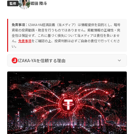
岩田 陸斗
監修
免責事項：
IZAKA-YA経済談義（当メディア）は情報提供を目的とし、暗号
資産の投資勧誘・助言を行うものではありません。掲載情報の正確性・完
全性は保証せず、これに基づく損失について当メディアは責任を負いませ
ん。
免責事項
をご確認の上、投資判断は必ずご自身の責任で行ってくださ
い。
IZAKA-YAを信頼する理由
keyboard_arrow_down
IZAKA-YA経済談義では、読者の皆様の安全な判断を支えるた
め、独自の編集方針およびプロジェクト評価方法を遵守してい
ます。誇大表現や断定表現を排除し、常に中立的かつ客観的な
情報を提供します。
業界10年以上の専門チームによる執筆・監修
プロジェクト評価方法
に基づく客観的な分析
編集方針
に沿った透明性の高い情報発信
読者の資産保護を最優先とした徹底的なリスク喚起
定期的な情報更新による最新ファクトの維持