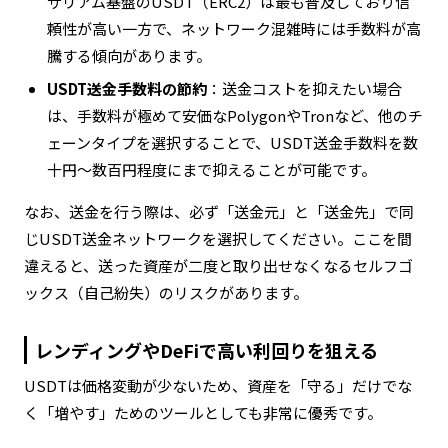
サリアム基盤のUSDT（ERC2）は最も普及しており信
頼性が高い一方で、ネットワーク混雑時には手数料が高
騰する傾向があります。
USDT送金手数料の節約
：送金コストを抑えたい場合
は、手数料が極めて安価なPolygonやTronなど、他のチ
ェーンタイプを選択することで、USDT送金手数料を数
十円〜数百円程度にまで抑えることが可能です。
なお、送金を行う際は、必ず「送金元」と「送金先」で同
じUSDT送金ネットワークを選択してください。ここを間
違えると、送った資産が二度と取り出せなくなるセルフゴ
ックス（自己紛失）のリスクがあります。
レンディングやDeFiで高い利回りを狙える
USDTは価格変動が少ないため、資産を「守る」だけでな
く「増やす」ためのツールとしても非常に優秀です。