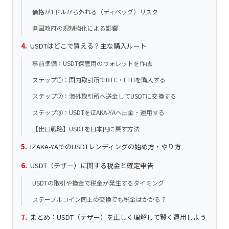
価格が1ドルから外れる（ディペッグ）リスク
各国政府の規制強化による影響
USDTはどこで買える？主な購入ルート
事前準備：USDT保管用のウォレットを作成
ステップ①：国内取引所でBTC・ETHを購入する
ステップ②：海外取引所へ送金してUSDTに交換する
ステップ③：USDTをIZAKA-YAへ出金・運用する
【出口戦略】USDTを日本円に戻す方法
IZAKA-YAでのUSDTレンディングの始め方・やり方
USDT（テザー）に関する税金と確定申告
USDTの取引や換金で税金が発生するタイミング
ステーブルコイン同士の交換でも税金はかかる？
まとめ：USDT（テザー）を正しく理解して賢く運用しよう