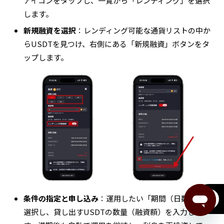
アイコンをタップし、一覧から「レンディング」を選択
します。
新規融資を選択
：レンディング可能な通貨リストの中か
らUSDTを見つけ、右側にある「新規融資」ボタンをタ
ップします。
条件の指定と申し込み
：運用したい「期間（日数）」を
menu
選択し、貸し出すUSDTの数量（融資額）を入力しま