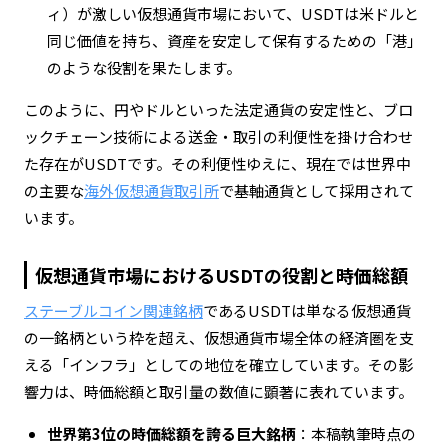
ィ）が激しい仮想通貨市場において、USDTは米ドルと
同じ価値を持ち、資産を安定して保有するための「港」
のような役割を果たします。
このように、円やドルといった法定通貨の安定性と、ブロ
ックチェーン技術による送金・取引の利便性を掛け合わせ
た存在がUSDTです。その利便性ゆえに、現在では世界中
の主要な
海外仮想通貨取引所
で基軸通貨として採用されて
います。
仮想通貨市場におけるUSDTの役割と時価総額
ステーブルコイン関連銘柄
であるUSDTは単なる仮想通貨
の一銘柄という枠を超え、仮想通貨市場全体の経済圏を支
える「インフラ」としての地位を確立しています。その影
響力は、時価総額と取引量の数値に顕著に表れています。
世界第3位の時価総額を誇る巨大銘柄
：本稿執筆時点の