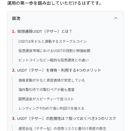
運用の第一歩を踏み出していただけるはずです。
keyboard_arrow_up
目次
仮想通貨USDT（テザー）とは？
USDTは米ドルと連動するステーブルコイン
仮想通貨市場におけるUSDTの役割と時価総額
ビットコインなど一般的な仮想通貨との違い
USDT（テザー）を保有・利用する4つのメリット
価格変動が少なく資産価値が安定している
海外取引所での取引ペアが最も豊富
国際送金がスピーディーで低コスト
レンディングやDeFiで高い利回りを狙える
USDT（テザー）の危険性は？知っておくべき3つのリスク
運営会社（テザー社）の信用リスクと裏付け資産の懸念