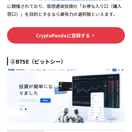
に開催されており、仮想通貨投資の「お得な入り口（購入
高度なトレードには不向き
窓口）」を目的とするなら最有力の選択肢といえます。
迷わないシンプルなUI設計
CryptoPandaに登録する
keyboard_arrow_right
②BTSE（ビットシー）