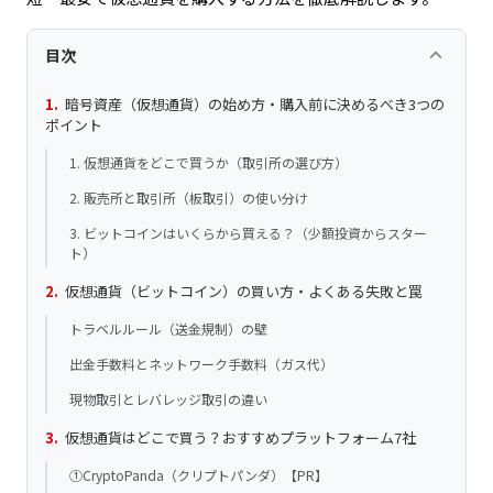
keyboard_arrow_up
目次
暗号資産（仮想通貨）の始め方・購入前に決めるべき3つの
ポイント
1. 仮想通貨をどこで買うか（取引所の選び方）
2. 販売所と取引所（板取引）の使い分け
3. ビットコインはいくらから買える？（少額投資からスター
ト）
仮想通貨（ビットコイン）の買い方・よくある失敗と罠
トラベルルール（送金規制）の壁
出金手数料とネットワーク手数料（ガス代）
現物取引とレバレッジ取引の違い
仮想通貨はどこで買う？おすすめプラットフォーム7社
①CryptoPanda（クリプトパンダ）【PR】