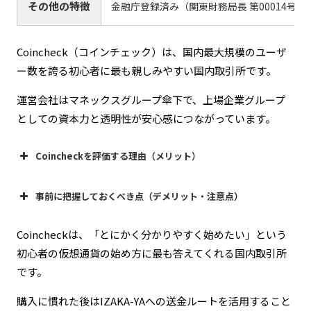
その他の特徴
金融庁登録済み（関東財務局長 第00014号
Coincheck（コインチェック）は、国内最大規模のユーザ
ー数を誇る初心者に最も親しみやすい国内取引所です。
運営会社はマネックスグループ傘下で、上場企業グループ
としての資本力と透明性が安心感につながっています。
Coincheckを評価する理由（メリット）
事前に把握しておくべき点（デメリット・注意点）
圧倒的なシンプルさと使いやすさ
Coincheckは、「とにかく分かりやすく始めたい」という
初心者の仮想通貨の始め方に最も答えてくれる国内取引所
取引所（板取引）の機能がやや限定的
です。
金融庁登録済みの信頼性
購入に慣れた後はIZAKA-YAへの送金ルートを活用すること
2018年の不正流出事件の前歴