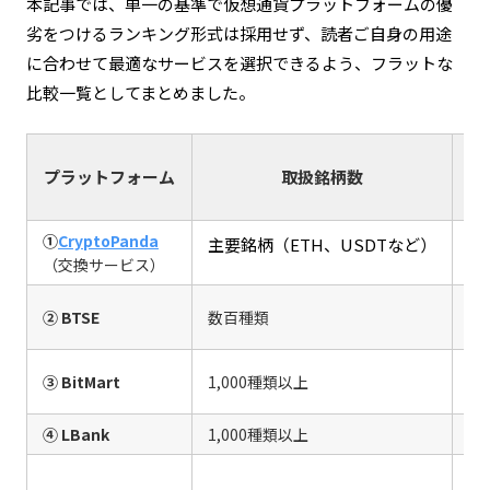
本記事では、単一の基準で仮想通貨プラットフォームの優
劣をつけるランキング形式は採用せず、読者ご自身の用途
に合わせて最適なサービスを選択できるよう、フラットな
比較一覧としてまとめました。
プラットフォーム
取扱銘柄数
①
CryptoPanda
主要銘柄（ETH、USDTなど）
格
（交換サービス）
0.
② BTSE
数百種類
（F
0.
③ BitMart
1,000種類以上
（
④ LBank
1,000種類以上
一律
無