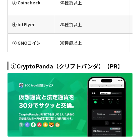
⑤ Coincheck
30種類以上
※
（
0.
⑥ bitFlyer
20種類以上
（L
Ma
⑦ GMOコイン
30種類以上
Ta
①CryptoPanda（クリプトパンダ）【PR】