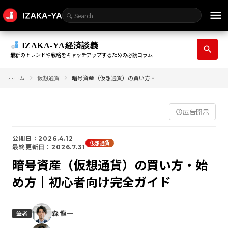
menu
IZAKA-YA経済談義
search
最新のトレンドや戦略をキャッチアップするための必読コラム
ホーム
仮想通貨
暗号資産（仮想通貨）の買い方・始め方｜初心者向け完全ガイド
広告開示
info_outline
公開日：2026.4.12
仮想通貨
最終更新日：2026.7.31
暗号資産（仮想通貨）の買い方・始
め方｜初心者向け完全ガイド
森 龍一
筆者