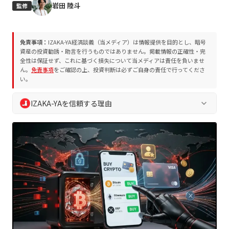
岩田 陸斗
監修
免責事項：
IZAKA-YA経済談義（当メディア）は情報提供を目的とし、暗号
資産の投資勧誘・助言を行うものではありません。掲載情報の正確性・完
全性は保証せず、これに基づく損失について当メディアは責任を負いませ
ん。
免責事項
をご確認の上、投資判断は必ずご自身の責任で行ってくださ
い。
IZAKA-YAを信頼する理由
keyboard_arrow_down
IZAKA-YA経済談義では、読者の皆様の安全な判断を支えるた
め、独自の編集方針およびプロジェクト評価方法を遵守してい
ます。誇大表現や断定表現を排除し、常に中立的かつ客観的な
情報を提供します。
業界10年以上の専門チームによる執筆・監修
プロジェクト評価方法
に基づく客観的な分析
編集方針
に沿った透明性の高い情報発信
読者の資産保護を最優先とした徹底的なリスク喚起
定期的な情報更新による最新ファクトの維持