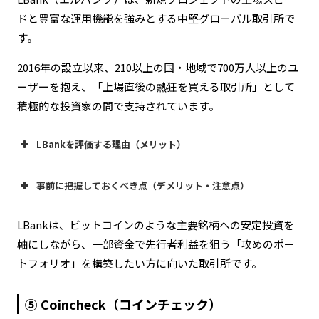
ドと豊富な運用機能を強みとする中堅グローバル取引所で
す。
2016年の設立以来、210以上の国・地域で700万人以上のユ
ーザーを抱え、「上場直後の熱狂を買える取引所」として
積極的な投資家の間で支持されています。
LBankを評価する理由（メリット）
事前に把握しておくべき点（デメリット・注意点）
新規プロジェクトの上場が圧倒的に早い
LBankは、ビットコインのような主要銘柄への安定投資を
軸にしながら、一部資金で先行者利益を狙う「攻めのポー
新興・マイナー銘柄の投機リスク
トフォリオ」を構築したい方に向いた取引所です。
Earn機能（運用）の充実
⑤ Coincheck（コインチェック）