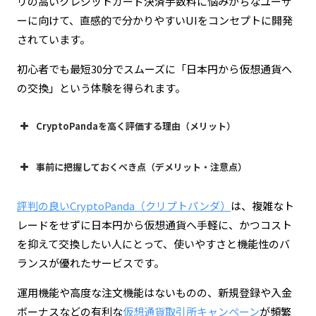
リの高いクレジットカード決済手数料に悩みがちなユーザ
ーに向けて、直感的で分かりやすいUIをコンセプトに開発
されています。
初心者でも最短30分でスムーズに「日本円から仮想通貨へ
の交換」という体験を得られます。
CryptoPandaを高く評価する理由（メリット）
事前に把握しておくべき点（デメリット・注意点）
最短30分のスピーディーな交換
評判の良いCryptoPanda（クリプトパンダ）
は、複雑なト
レードをせずに日本円から仮想通貨へ手軽に、かつコスト
KYC（本人確認）が必須
を抑えて交換したい人にとって、使いやすさと機能性のバ
ランスが優れたサービスです。
無駄な購入手数料を大幅カット
運用機能や高度な注文機能はないものの、新規登録や入金
ボーナスなどの有利な
仮想通貨取引所キャンペーン
が頻繁