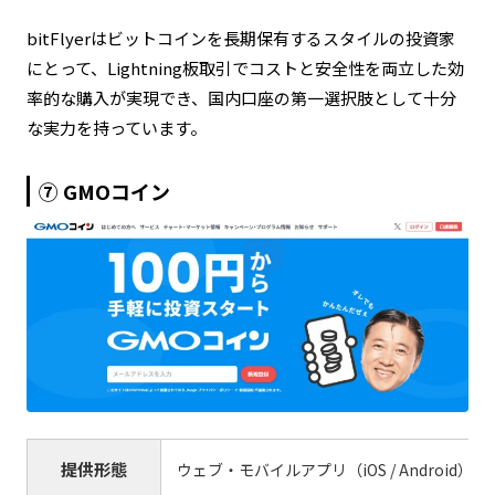
業界屈指のセキュリティ体制
bitFlyerはビットコインを長期保有するスタイルの投資家
にとって、Lightning板取引でコストと安全性を両立した効
取扱銘柄数がやや少なめ
率的な購入が実現でき、国内口座の第一選択肢として十分
な実力を持っています。
Lightning板取引でスプレッドを抑えた効率的な購
UIが他サービスと比べてやや古い印象
入
⑦ GMOコイン
bitFlyer かんたん積立
提供形態
ウェブ・モバイルアプリ（iOS / Android）