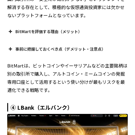
解消する存在として、積極的な仮想通貨投資家には欠かせ
ないプラットフォームとなっています。
BitMartを評価する理由（メリット）
事前に把握しておくべき点（デメリット・注意点）
1,000種類以上の圧倒的な取扱銘柄数
BitMartは、ビットコインやイーサリアムなどの主要銘柄は
別の取引所で購入し、アルトコイン・ミームコインの発掘
NFTカード
過去のセキュリティインシデント
専用口座として活用するという使い分けが最もリスクを最
適化できる戦略です。
軽快なスマホアプリと使いやすい設計
④ LBank（エルバンク）
日本語サポートが限定的
十分な流動性