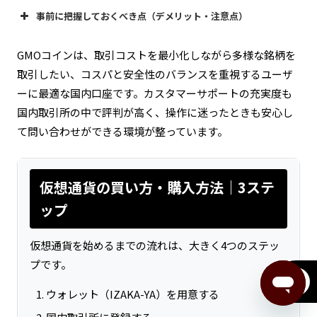
事前に把握しておくべき点（デメリット・注意点）
業界最安水準のMakerマイナス手数料
GMOコインは、取引コストを最小化しながら多様な銘柄を
取引したい、コスパと安全性のバランスを重視するユーザ
銀行振込での入出金手数料が場合によって発生
ーに最適な国内口座です。カスタマーサポートの充実度も
取扱銘柄数が国内トップクラス（30種類以上）
国内取引所の中で評判が高く、操作に迷ったときも安心し
て問い合わせができる環境が整っています。
販売所ではスプレッドが広い銘柄もある
仮想通貨の買い方・購入方法｜3ステ
ステーキング・レンディングサービスの提供
ップ
ポケモンカ
仮想通貨を始めるまでの流れは、大きく4つのステッ
ードNFT
プです。
menu
ウォレット（IZAKA-YA）を用意する