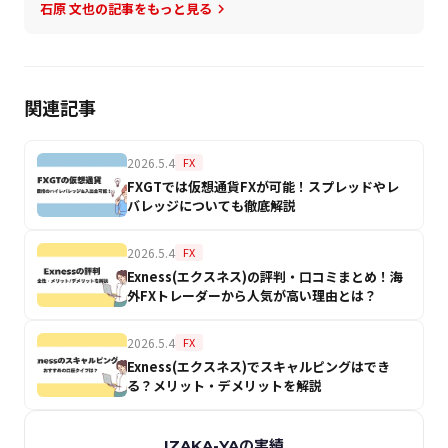
石原 文也の記事をもっと見る
keyboard_arrow_right
関連記事
2026.5.4
FX
FXGTでは仮想通貨FXが可能！スプレッドやレ
バレッジについても徹底解説
2026.5.4
FX
Exness(エクスネス)の評判・口コミまとめ！海
外FXトレーダーから人気が高い理由とは？
2026.5.4
FX
Exness(エクスネス)でスキャルピングはでき
る？メリット・デメリットを解説
IZAKA-YAの実績