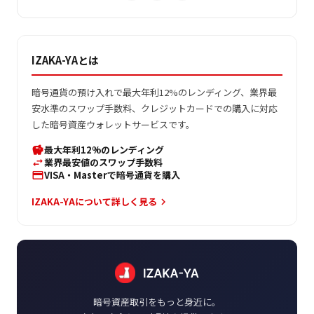
IZAKA-YAとは
暗号通貨の預け入れで最大年利12%のレンディング、業界最
安水準のスワップ手数料、クレジットカードでの購入に対応
した暗号資産ウォレットサービスです。
最大年利12%のレンディング
savings
業界最安値のスワップ手数料
swap_horiz
VISA・Masterで暗号通貨を購入
credit_card
IZAKA-YAについて詳しく見る
keyboard_arrow_right
暗号資産取引をもっと身近に。