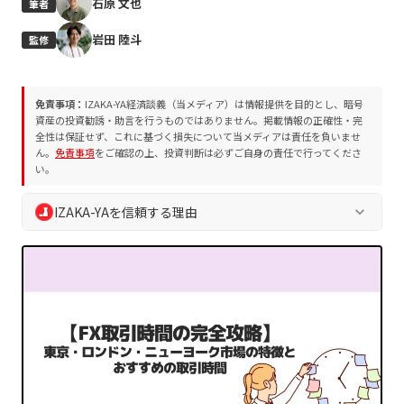
石原 文也
筆者
岩田 陸斗
監修
免責事項：
IZAKA-YA経済談義（当メディア）は情報提供を目的とし、暗号
資産の投資勧誘・助言を行うものではありません。掲載情報の正確性・完
全性は保証せず、これに基づく損失について当メディアは責任を負いませ
ん。
免責事項
をご確認の上、投資判断は必ずご自身の責任で行ってくださ
い。
IZAKA-YAを信頼する理由
keyboard_arrow_down
IZAKA-YA経済談義では、読者の皆様の安全な判断を支えるた
め、独自の編集方針およびプロジェクト評価方法を遵守してい
ます。誇大表現や断定表現を排除し、常に中立的かつ客観的な
情報を提供します。
業界10年以上の専門チームによる執筆・監修
プロジェクト評価方法
に基づく客観的な分析
編集方針
に沿った透明性の高い情報発信
読者の資産保護を最優先とした徹底的なリスク喚起