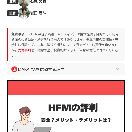
石原 文也
筆者
岩田 陸斗
監修
免責事項：
IZAKA-YA経済談義（当メディア）は情報提供を目的とし、暗号
資産の投資勧誘・助言を行うものではありません。掲載情報の正確性・完
全性は保証せず、これに基づく損失について当メディアは責任を負いませ
ん。
免責事項
をご確認の上、投資判断は必ずご自身の責任で行ってくださ
い。
IZAKA-YAを信頼する理由
keyboard_arrow_down
IZAKA-YA経済談義では、読者の皆様の安全な判断を支えるた
め、独自の編集方針およびプロジェクト評価方法を遵守してい
ます。誇大表現や断定表現を排除し、常に中立的かつ客観的な
情報を提供します。
業界10年以上の専門チームによる執筆・監修
プロジェクト評価方法
に基づく客観的な分析
編集方針
に沿った透明性の高い情報発信
読者の資産保護を最優先とした徹底的なリスク喚起