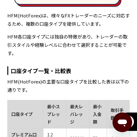
HFM(HotForex)は、様々なFXトレーダーのニーズに対応す
るため、複数の口座タイプを提供しています。
HFM各口座タイプには独自の特徴があり、トレーダーの取
引スタイルや経験レベルに合わせて選択することが可能で
す。
口座タイプ一覧・比較表
HFM(HotForex)の主要な口座タイプを比較した表は以下の
通りです。
最小ス
最大レ
最小
取引手
口座タイプ
プレッ
バレッ
入金
数料
ド
ジ
額
menu
プレミアム口
1.2