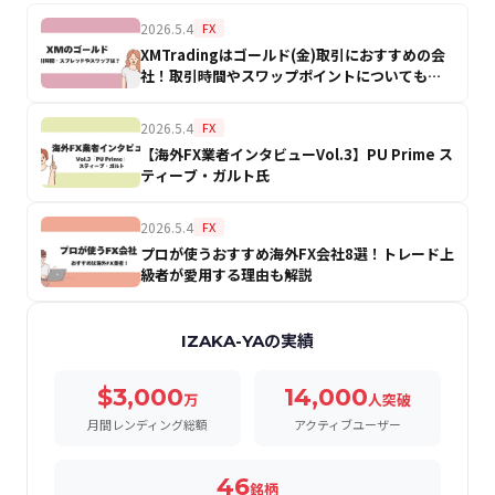
2026.5.4
FX
XMTradingはゴールド(金)取引におすすめの会
社！取引時間やスワップポイントについても解
説
2026.5.4
FX
【海外FX業者インタビューVol.3】PU Prime ス
ティーブ・ガルト氏
2026.5.4
FX
プロが使うおすすめ海外FX会社8選！トレード上
級者が愛用する理由も解説
IZAKA-YAの実績
$3,000
14,000
万
人突破
月間レンディング総額
アクティブユーザー
46
銘柄