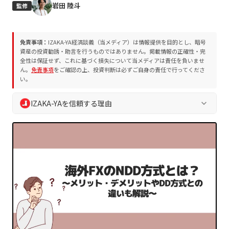
岩田 陸斗
監修
免責事項：
IZAKA-YA経済談義（当メディア）は情報提供を目的とし、暗号
資産の投資勧誘・助言を行うものではありません。掲載情報の正確性・完
全性は保証せず、これに基づく損失について当メディアは責任を負いませ
ん。
免責事項
をご確認の上、投資判断は必ずご自身の責任で行ってくださ
い。
IZAKA-YAを信頼する理由
keyboard_arrow_down
IZAKA-YA経済談義では、読者の皆様の安全な判断を支えるた
め、独自の編集方針およびプロジェクト評価方法を遵守してい
ます。誇大表現や断定表現を排除し、常に中立的かつ客観的な
情報を提供します。
業界10年以上の専門チームによる執筆・監修
プロジェクト評価方法
に基づく客観的な分析
編集方針
に沿った透明性の高い情報発信
読者の資産保護を最優先とした徹底的なリスク喚起
定期的な情報更新による最新ファクトの維持