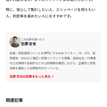
特に、安心して取引したい人、スリッページを抑えたい
人、約定率を高めたい人におすすめです。
この記事を書いた人
石原 文也
金融・資産運用ジャンルを専門とするWebライター。FX、CFD、仮
想通貨、NISAなど幅広い投資コンテンツを執筆。証券会社・FX業者
の公式情報や金融庁などの公的情報を確認しながら、正確性と読者
目線を重視した記事制作を行っている。
石原 文也の記事をもっと見る
keyboard_arrow_right
関連記事