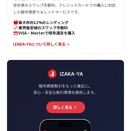
安水準のスワップ手数料、クレジットカードでの購入に対応
した暗号資産ウォレットサービスです。
最大年利12%のレンディング
savings
業界最安値のスワップ手数料
swap_horiz
VISA・Masterで暗号通貨を購入
credit_card
IZAKA-YAについて詳しく見る
keyboard_arrow_right
暗号資産取引をもっと身近に。
安心・安全な取引環境を提供します。
詳しく見る
keyboard_arrow_right