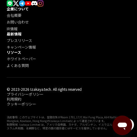
企業について
会社概要
お問い合わせ
IR情報
最新情報
プレスリリース
キャンペーン情報
リソース
ホワイトペーパー
よくある質問
© 2023-2026 Izakaya.tech. All rights reserved
プライバシーポリシー
利用規約
クッキーポリシー
法的事項: このウェブサイトは、登録住所がRoom 1701, 17/F, Wai Fung Plaza, 664 Nathan Road,
Mongkok, Kowloon, Hong KongのIzakaya Limitedによって運営されています。
menu
制限地域: Izakaya Limited は、アメリカ合衆国、カナダ、アルゼンチン、イスラエル、イラン・イ
スラム共和国、北朝鮮など、特定の国の居住者にはサービスを提供していません。