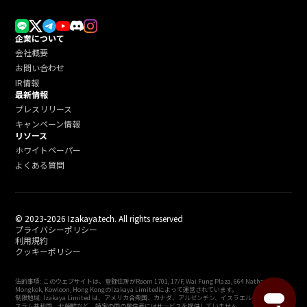
企業について
会社概要
お問い合わせ
IR情報
最新情報
プレスリリース
キャンペーン情報
リソース
ホワイトペーパー
よくある質問
© 2023-2026 Izakaya.tech. All rights reserved
プライバシーポリシー
利用規約
クッキーポリシー
法的事項: このウェブサイトは、登録住所がRoom 1701, 17/F, Wai Fung Plaza, 664 Nathan Road,
Mongkok, Kowloon, Hong KongのIzakaya Limitedによって運営されています。
制限地域: Izakaya Limited は、アメリカ合衆国、カナダ、アルゼンチン、イスラエル、イラン・イ
スラム共和国、北朝鮮など、特定の国の居住者にはサービスを提供していません。