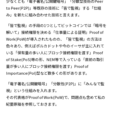
少なくとも「電子署名/公開鍵暗号」「分散型技術のPeer
to Peer(P2P)」等既存の技術に「皆で監視」する「仕組
み」を新たに組み合わせた技術と言えます。
「皆で監視」の手段の1つとしてビットコインでは「暗号を
解いて」接続権限を決める「仕事量による証明」Proof of
Work(PoW)が導入されたものの、「皆で監視」の方法は
色々あり、例えばポルカドットや今のイーサが主に入れて
いる「保有量の多い人にブロック接続権限を渡す」Proof
of Stake(PoS)等の形、NEM等で入っている「直前の取引
量が多い人にブロック接続権限を渡す」Proof of
Importance(PoI)型など数多くの形があります。
「電子署名/公開鍵暗号」「分散性(P2P)」に「みんなで監
視」という仕組みを入れます。
その代表格がProof of Work(PoW)で、問題点も含めて私の
紀要原稿を参照しておきます。