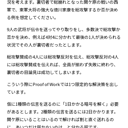
況を考えます。裏切者で総崩れとなった関ケ原の戦いの西
軍で、東軍大将の強大な徳川家康を総攻撃するか否か決め
る例を想定してください。
9人の武将が伝令を送ってやり取りをし、多数決で総攻撃か
否かを決め、例えば4対4に分かれて最後の1人が決められる
状況でその人が裏切者だったとします。
総攻撃賛成の4人には総攻撃反対を伝え、総攻撃反対の4人
には総攻撃賛成を伝えれば、全員が揃わず失敗に終わり、
裏切者の目論見は成功してしまいます。
こういう際にProof of Workでは1つ限定的な解決策を出し
ています。
仮に1種類の伝言を送るのに「1日かかる暗号を解く」必要
があるとします。2種類の伝言を送るには2日かかります。
関ケ原にいることはいるので解ければ割と直ぐ送れるの
に、あいつだけ届かないのは、と分かる訳です。