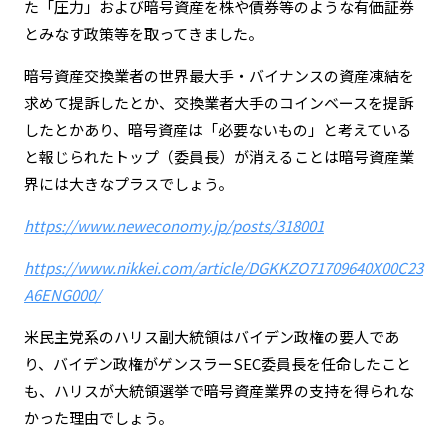
た「圧力」および暗号資産を株や債券等のような有価証券
とみなす政策等を取ってきました。
暗号資産交換業者の世界最大手・バイナンスの資産凍結を
求めて提訴したとか、交換業者大手のコインベースを提訴
したとかあり、暗号資産は「必要ないもの」と考えている
と報じられたトップ（委員長）が消えることは暗号資産業
界には大きなプラスでしょう。
https://www.neweconomy.jp/posts/318001
https://www.nikkei.com/article/DGKKZO71709640X00C23
A6ENG000/
米民主党系のハリス副大統領はバイデン政権の要人であ
り、バイデン政権がゲンスラーSEC委員長を任命したこと
も、ハリスが大統領選挙で暗号資産業界の支持を得られな
かった理由でしょう。