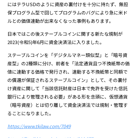
にはテラUSDのように資産の裏付けを十分に持たず、無担
保プログラム型で回してプログラムのバグにより急に米ド
ルとの価値連動が出来なくなった事例もあります。
日本ではこの後ステーブルコインに関する新たな規制が
2023(令和5)年6月に資金決済法に入りました。
ステーブルコインを「デジタルマネー類似型」と「暗号資
産型」の2種類に分け、前者を「法定通貨且つ不換紙幣の価
値に連動する価格で発行され、連動する不換紙幣と同額で
の償還が保証されるステーブルコイン」として、その裏付
け資産に関して「当該信託財産は日本で免許を受けた信託
銀行により管理される必要」がある形を念頭に、仮想通貨
（暗号資産）とは切り離して資金決済法では規制・管理す
ることになりました。
https://www.tkilaw.com/7049