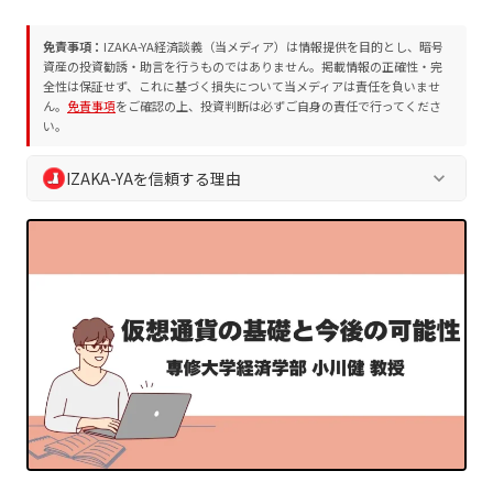
免責事項：
IZAKA-YA経済談義（当メディア）は情報提供を目的とし、暗号
資産の投資勧誘・助言を行うものではありません。掲載情報の正確性・完
全性は保証せず、これに基づく損失について当メディアは責任を負いませ
ん。
免責事項
をご確認の上、投資判断は必ずご自身の責任で行ってくださ
い。
IZAKA-YAを信頼する理由
keyboard_arrow_down
IZAKA-YA経済談義では、読者の皆様の安全な判断を支えるた
め、独自の編集方針およびプロジェクト評価方法を遵守してい
ます。誇大表現や断定表現を排除し、常に中立的かつ客観的な
情報を提供します。
業界10年以上の専門チームによる執筆・監修
プロジェクト評価方法
に基づく客観的な分析
編集方針
に沿った透明性の高い情報発信
読者の資産保護を最優先とした徹底的なリスク喚起
定期的な情報更新による最新ファクトの維持