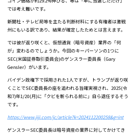
コイン価格が約29.2%伸びる、等は「単に当選しただけ」
では考え難いです。
新聞社・テレビ局等を主たる判断材料にする有権者は激戦
州にもいる訳であり、結果が確定したためとは言えます。
では彼が返り咲くと、仮想通貨（暗号資産）業界の「何
が」変わるのでしょうか。今回のキーパーソンの1つに
SEC(米国証券取引委員会)のゲンスラー委員長（Gary
Gensler）がいます。
バイデン政権下で採用された1人ですが、トランプが返り咲
くことでSEC委員長の座を追われる旨確実視され、2025(令
和7)年1/20(月)に「クビを斬られる前に」自ら退任するそう
です。
https://www.jiji.com/jc/article?k=2024112200258&g=int
ゲンスラーSEC委員長は暗号資産の業界に対してかけてき