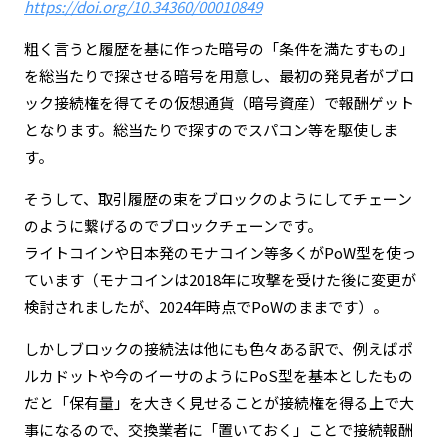
https://doi.org/10.34360/00010849
粗く言うと履歴を基に作った暗号の「条件を満たすもの」
を総当たりで探させる暗号を用意し、最初の発見者がブロ
ック接続権を得てその仮想通貨（暗号資産）で報酬ゲット
となります。総当たりで探すのでスパコン等を駆使しま
す。
そうして、取引履歴の束をブロックのようにしてチェーン
のように繋げるのでブロックチェーンです。
ライトコインや日本発のモナコイン等多くがPoW型を使っ
ています（モナコインは2018年に攻撃を受けた後に変更が
検討されましたが、2024年時点でPoWのままです）。
しかしブロックの接続法は他にも色々ある訳で、例えばポ
ルカドットや今のイーサのようにPoS型を基本としたもの
だと「保有量」を大きく見せることが接続権を得る上で大
事になるので、交換業者に「置いておく」ことで接続報酬