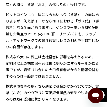
産）の持つ「貨幣（お金）の代わりの」役目です。
ビットコインにも「国によらないお金（貨幣）」の面はあ
りますが、例えばイーサならNFTにおける「ガス代」（手
数料）的な側面がありますし、ゲンスラー率いるSECが提
訴した焦点の1つであるXRP(旧・リップル)にも、リップ
ル・ネットワークでの媒介通貨代わりの側面や手数料代わ
りの側面が存在します。
株式なら大口の株主は会社経営に影響を与えうるため、一
定割合以上の株式保有者は世に明らかにするルールがある
訳ですが、貨幣（お金）の大口保有者だからと情報公開を
求めるのは一般的ではありません。
株式や債券等の取引なら通常は税金がかかる訳ですが、貨
幣（お金）のやり取りに有価証券同然の規制や税金がかか
menu
るのは取引委縮に繋がり易くなります。