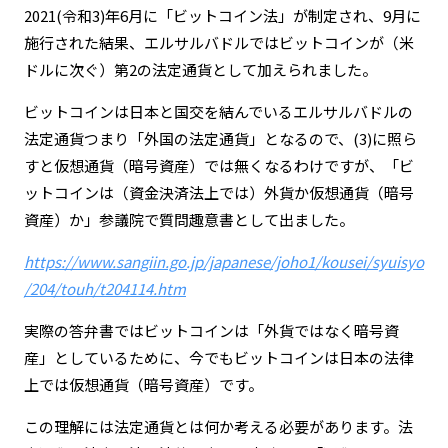
2021(令和3)年6月に「ビットコイン法」が制定され、9月に
施行された結果、エルサルバドルではビットコインが（米
ドルに次ぐ）第2の法定通貨として加えられました。
ビットコインは日本と国交を結んでいるエルサルバドルの
法定通貨つまり「外国の法定通貨」となるので、(3)に照ら
すと仮想通貨（暗号資産）では無くなるわけですが、「ビ
ットコインは（資金決済法上では）外貨か仮想通貨（暗号
資産）か」参議院で質問趣意書として出ました。
https://www.sangiin.go.jp/japanese/joho1/kousei/syuisyo
/204/touh/t204114.htm
実際の答弁書ではビットコインは「外貨ではなく暗号資
産」としているために、今でもビットコインは日本の法律
上では仮想通貨（暗号資産）です。
この理解には法定通貨とは何か考える必要があります。法