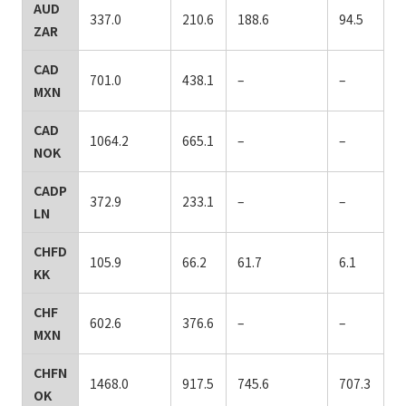
AUD
337.0
210.6
188.6
94.5
ZAR
CAD
701.0
438.1
–
–
MXN
CAD
1064.2
665.1
–
–
NOK
CADP
372.9
233.1
–
–
LN
CHFD
105.9
66.2
61.7
6.1
KK
CHF
602.6
376.6
–
–
MXN
CHFN
1468.0
917.5
745.6
707.3
OK