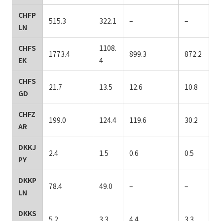
CHFP
515.3
322.1
–
–
LN
CHFS
1108.
1773.4
899.3
872.2
EK
4
CHFS
21.7
13.5
12.6
10.8
GD
CHFZ
199.0
124.4
119.6
30.2
AR
DKKJ
2.4
1.5
0.6
0.5
PY
DKKP
78.4
49.0
–
–
LN
DKKS
5.2
3.3
4.4
3.3