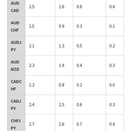
AUD
2.5
1.6
0.6
0.4
CAD
AUD
1.5
0.9
0.3
0.1
CHF
AUDJ
2.1
1.3
0.5
0.2
PY
AUD
2.3
1.4
0.4
0.3
NZD
CADC
1.2
0.8
0.2
0.0
HF
CADJ
2.4
1.5
0.6
0.3
PY
CHFJ
2.7
1.6
0.7
0.4
PY