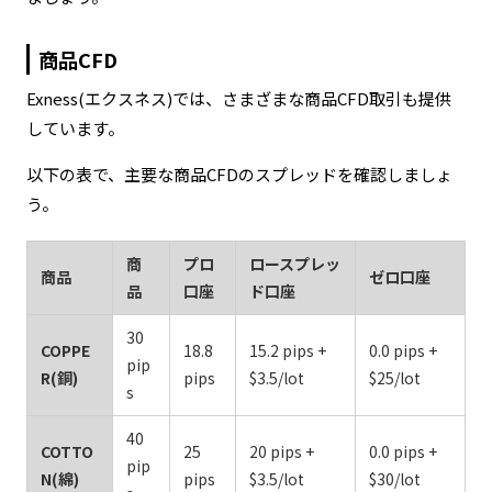
商品CFD
Exness(エクスネス)では、さまざまな商品CFD取引も提供
しています。
以下の表で、主要な商品CFDのスプレッドを確認しましょ
う。
商
プロ
ロースプレッ
商品
ゼロ口座
品
口座
ド口座
30
COPPE
18.8
15.2 pips +
0.0 pips +
pip
R(銅)
pips
$3.5/lot
$25/lot
s
40
COTTO
25
20 pips +
0.0 pips +
pip
N(綿)
pips
$3.5/lot
$30/lot