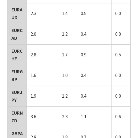
EURA
2.3
1.4
0.5
0.0
UD
EURC
2.0
1.2
0.4
0.0
AD
EURC
2.8
1.7
0.9
0.5
HF
EURG
1.6
1.0
0.4
0.0
BP
EURJ
1.9
1.2
0.4
0.0
PY
EURN
3.6
2.3
1.1
0.6
ZD
GBPA
2.8
1.8
0.7
0.0