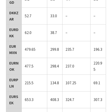
GD
DKKZ
52.7
33.0
–
–
AR
EURD
62.0
38.7
–
–
KK
EUR
479.65
299.8
235.7
196.3
MXN
EURN
220.9
477.5
298.4
237.0
OK
5
EURP
215.5
134.8
107.25
69.1
LN
EURS
653.3
408.3
324.7
307.3
EK