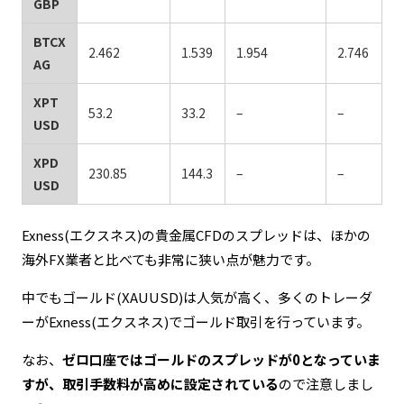
GBP
BTCX
2.462
1.539
1.954
2.746
AG
XPT
53.2
33.2
–
–
USD
XPD
230.85
144.3
–
–
USD
Exness(エクスネス)の貴金属CFDのスプレッドは、ほかの
海外FX業者と比べても非常に狭い点が魅力です。
中でもゴールド(XAUUSD)は人気が高く、多くのトレーダ
ーがExness(エクスネス)でゴールド取引を行っています。
なお、
ゼロ口座ではゴールドのスプレッドが0となっていま
すが、取引手数料が高めに設定されている
ので注意しまし