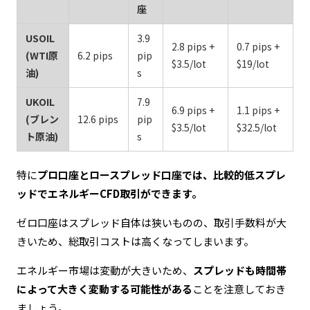
座
USOIL
3.9
2.8 pips +
0.7 pips +
(WTI原
6.2 pips
pip
$3.5/lot
$19/lot
油)
s
UKOIL
7.9
6.9 pips +
1.1 pips +
(ブレン
12.6 pips
pip
$3.5/lot
$32.5/lot
ト原油)
s
特に
プロ口座とロースプレッド口座では、比較的低スプレ
ッドでエネルギーCFD取引ができます。
ゼロ口座はスプレッド自体は狭いものの、取引手数料が大
きいため、総取引コストは高くなってしまいます。
エネルギー市場は変動が大きいため、
スプレッドも時間帯
によって大きく変動する可能性がある
ことを注意しておき
ましょう。