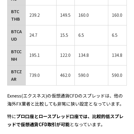
BTC
239.2
149.5
160.0
160.0
THB
BTCA
24.7
15.5
6.5
6.5
UD
BTCC
195.1
122.0
134.8
134.8
NH
BTCZ
739.0
462.0
590.0
590.0
AR
Exness(エクスネス)の仮想通貨CFDのスプレッドは、他の
海外FX業者と比較しても非常に狭い設定となっています。
特に
プロ口座とロースプレッド口座では、比較的低スプレ
ッドで仮想通貨CFD取引が可能
となっています。