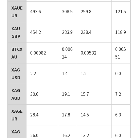
XAUE
493.6
308.5
259.8
121.5
UR
XAU
454.2
283.9
238.4
118.9
GBP
BTCX
0.006
0.005
0.00982
0.00532
AU
14
51
XAG
2.2
1.4
1.2
0.0
USD
XAG
30.6
19.1
15.7
7.2
AUD
XAGE
28.4
17.8
14.5
6.3
UR
XAG
26.0
16.2
13.2
6.0