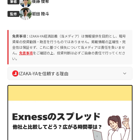
後藤 俊希
筆者
岩田 陸斗
監修
免責事項：
IZAKA-YA経済談義（当メディア）は情報提供を目的とし、暗号
資産の投資勧誘・助言を行うものではありません。掲載情報の正確性・完
全性は保証せず、これに基づく損失について当メディアは責任を負いませ
ん。
免責事項
をご確認の上、投資判断は必ずご自身の責任で行ってくださ
い。
IZAKA-YAを信頼する理由
keyboard_arrow_down
IZAKA-YA経済談義では、読者の皆様の安全な判断を支えるた
め、独自の編集方針およびプロジェクト評価方法を遵守してい
ます。誇大表現や断定表現を排除し、常に中立的かつ客観的な
情報を提供します。
業界10年以上の専門チームによる執筆・監修
プロジェクト評価方法
に基づく客観的な分析
編集方針
に沿った透明性の高い情報発信
読者の資産保護を最優先とした徹底的なリスク喚起