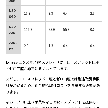
SEK
USD
13.3
8.3
6.4
2.5
SGD
USD
116.8
73.0
55.3
0.0
ZAR
ZARJ
2.0
1.3
0.4
0.4
PY
Exness(エクスネス)のスプレッドは、ロースプレッド口座
とゼロ口座が非常に狭くなっています。
ただし、
ロースプレッド口座とゼロ口座では別途取引手数
料がかかる
ため、総合的な取引コストを考慮する必要があ
ります。
なお、プロ口座は手数料なしで狭いスプレッドを提供して