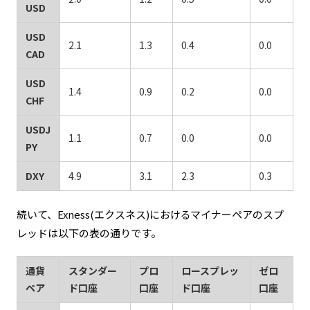
USD
USD
2.1
1.3
0.4
0.0
CAD
USD
1.4
0.9
0.2
0.0
CHF
USDJ
1.1
0.7
0.0
0.0
PY
DXY
4.9
3.1
2.3
0.3
続いて、Exness(エクスネス)におけるマイナーペアのスプ
レッドは以下の表の通りです。
通貨
スタンダー
プロ
ロースプレッ
ゼロ
ペア
ド口座
口座
ド口座
口座