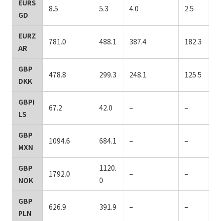
EURS
8.5
5.3
4.0
2.5
GD
EURZ
781.0
488.1
387.4
182.3
AR
GBP
478.8
299.3
248.1
125.5
DKK
GBPI
67.2
42.0
–
–
LS
GBP
1094.6
684.1
–
–
MXN
GBP
1120.
1792.0
–
–
NOK
0
GBP
626.9
391.9
–
–
PLN