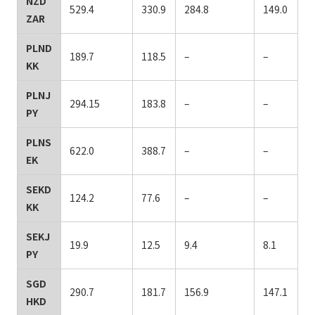
NZD
529.4
330.9
284.8
149.0
ZAR
PLND
189.7
118.5
–
–
KK
PLNJ
294.15
183.8
–
–
PY
PLNS
622.0
388.7
–
–
EK
SEKD
124.2
77.6
–
–
KK
SEKJ
19.9
12.5
9.4
8.1
PY
SGD
290.7
181.7
156.9
147.1
HKD