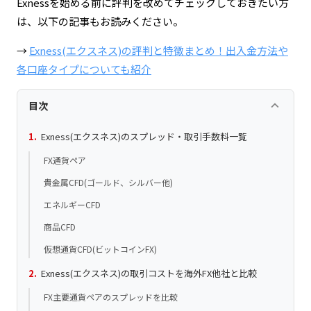
Exnessを始める前に評判を改めてチェックしておきたい方
は、以下の記事もお読みください。
→
Exness(エクスネス)の評判と特徴まとめ！出入金方法や
各口座タイプについても紹介
keyboard_arrow_up
目次
Exness(エクスネス)のスプレッド・取引手数料一覧
FX通貨ペア
貴金属CFD(ゴールド、シルバー他)
エネルギーCFD
商品CFD
仮想通貨CFD(ビットコインFX)
Exness(エクスネス)の取引コストを海外FX他社と比較
FX主要通貨ペアのスプレッドを比較