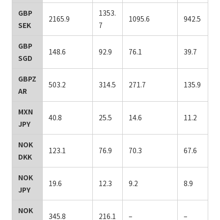
GBP
1353.
2165.9
1095.6
942.5
SEK
7
GBP
148.6
92.9
76.1
39.7
SGD
GBPZ
503.2
314.5
271.7
135.9
AR
MXN
40.8
25.5
14.6
11.2
JPY
NOK
123.1
76.9
70.3
67.6
DKK
NOK
19.6
12.3
9.2
8.9
JPY
NOK
345.8
216.1
–
–