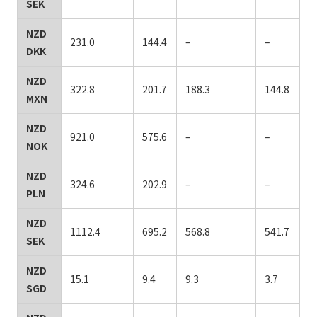
SEK
NZD
231.0
144.4
–
–
DKK
NZD
322.8
201.7
188.3
144.8
MXN
NZD
921.0
575.6
–
–
NOK
NZD
324.6
202.9
–
–
PLN
NZD
1112.4
695.2
568.8
541.7
SEK
NZD
15.1
9.4
9.3
3.7
SGD