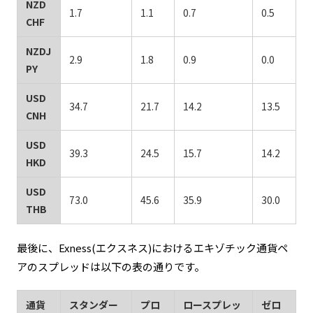
NZD
1.7
1.1
0.7
0.5
CHF
NZDJ
2.9
1.8
0.9
0.0
PY
USD
34.7
21.7
14.2
13.5
CNH
USD
39.3
24.5
15.7
14.2
HKD
USD
73.0
45.6
35.9
30.0
THB
最後に、Exness(エクスネス)におけるエキゾチック通貨ペ
アのスプレッドは以下の表の通りです。
通貨
スタンダー
プロ
ロースプレッ
ゼロ