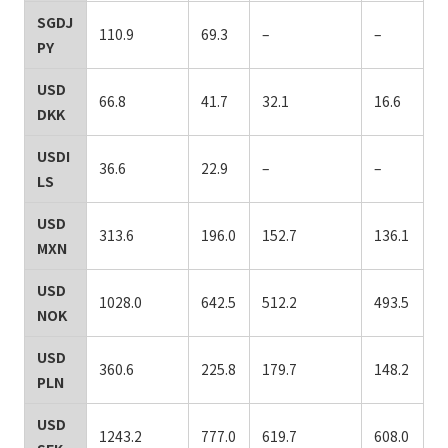
SGDJ
110.9
69.3
–
–
PY
USD
66.8
41.7
32.1
16.6
DKK
USDI
36.6
22.9
–
–
LS
USD
313.6
196.0
152.7
136.1
MXN
USD
1028.0
642.5
512.2
493.5
NOK
USD
360.6
225.8
179.7
148.2
PLN
USD
1243.2
777.0
619.7
608.0