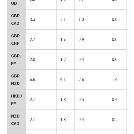
UD
GBP
3.3
2.1
1.0
0.0
CAD
GBP
2.7
1.7
0.9
0.0
CHF
GBPJ
2.0
1.2
0.4
0.0
PY
GBP
6.6
4.1
2.6
1.4
NZD
HKDJ
2.1
1.3
0.5
0.4
PY
NZD
2.1
1.3
0.4
0.2
CAD