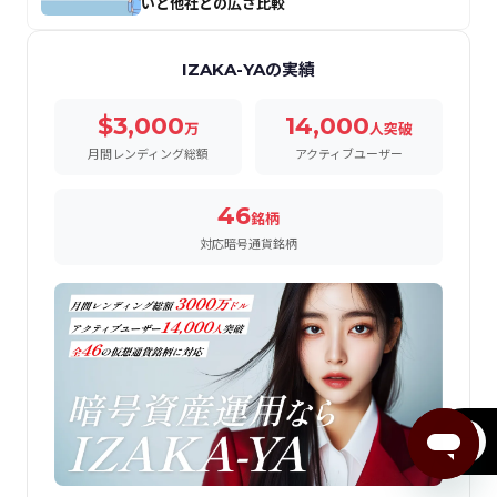
いと他社との広さ比較
IZAKA-YAの実績
$3,000
14,000
万
人突破
月間レンディング総額
アクティブユーザー
46
銘柄
対応暗号通貨銘柄
menu