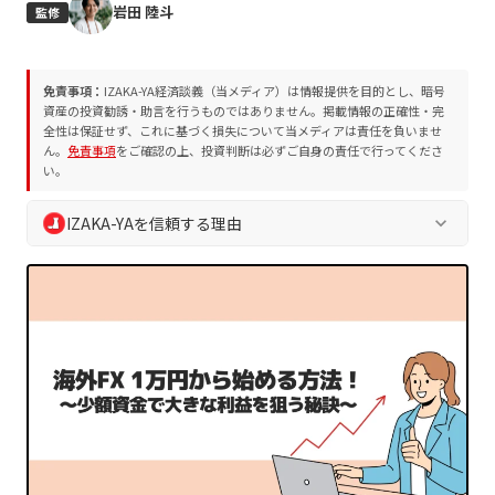
岩田 陸斗
監修
免責事項：
IZAKA-YA経済談義（当メディア）は情報提供を目的とし、暗号
資産の投資勧誘・助言を行うものではありません。掲載情報の正確性・完
全性は保証せず、これに基づく損失について当メディアは責任を負いませ
ん。
免責事項
をご確認の上、投資判断は必ずご自身の責任で行ってくださ
い。
IZAKA-YAを信頼する理由
keyboard_arrow_down
IZAKA-YA経済談義では、読者の皆様の安全な判断を支えるた
め、独自の編集方針およびプロジェクト評価方法を遵守してい
ます。誇大表現や断定表現を排除し、常に中立的かつ客観的な
情報を提供します。
業界10年以上の専門チームによる執筆・監修
プロジェクト評価方法
に基づく客観的な分析
編集方針
に沿った透明性の高い情報発信
読者の資産保護を最優先とした徹底的なリスク喚起
定期的な情報更新による最新ファクトの維持