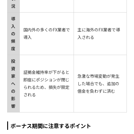
況
導
入
国内外の多くのFX業者で
主に海外のFX業者で導
の
導入
入される
頻
度
投
資
証拠金維持率が下がると
家
急激な市場変動が発生
即座にポジションが閉じ
へ
した場合でも、追加の
られるため、損失が限定
の
借金を負わずに済む
される
影
響
ボーナス期間に注意するポイント