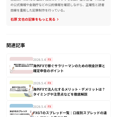
の公式情報や金融庁などの公的情報を確認しながら、正確性と読者
目線を重視した記事制作を行っている。
石原 文也の記事をもっと見る
keyboard_arrow_right
関連記事
2026.5.4
FX
海外FXで稼ぐサラリーマンのための税金計算と
確定申告のポイント
2026.5.4
FX
海外FXで法人化するメリット・デメリットは？
タイミングや注意点などを徹底解説
2026.5.4
FX
FXGTのスプレッド一覧｜口座別スプレッドの違