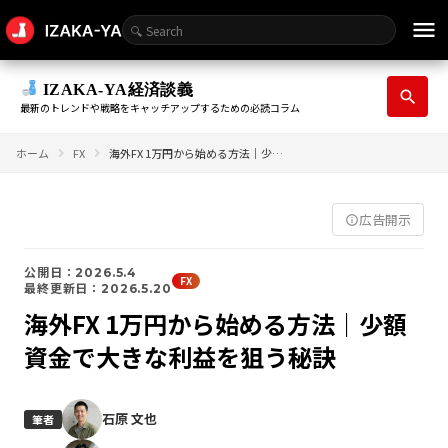
menu
IZAKA-YA経済談義
search
最新のトレンドや戦略をキャッチアップするための必読コラム
ホーム
FX
海外FX 1万円から始める方法｜少額資金で大きな利益を狙う秘訣
広告開示
info_outline
公開日：2026.5.4
FX
最終更新日：2026.5.20
海外FX 1万円から始める方法｜少額
資金で大きな利益を狙う秘訣
石原 文也
筆者