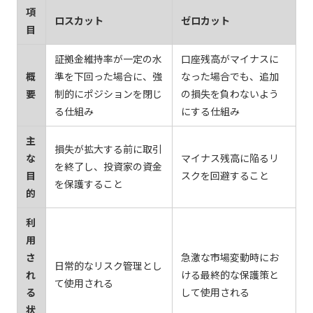
項
ロスカット
ゼロカット
目
証拠金維持率が一定の水
口座残高がマイナスに
概
準を下回った場合に、強
なった場合でも、追加
要
制的にポジションを閉じ
の損失を負わないよう
る仕組み
にする仕組み
主
損失が拡大する前に取引
な
マイナス残高に陥るリ
を終了し、投資家の資金
目
スクを回避すること
を保護すること
的
利
用
さ
急激な市場変動時にお
日常的なリスク管理とし
れ
ける最終的な保護策と
て使用される
る
して使用される
状