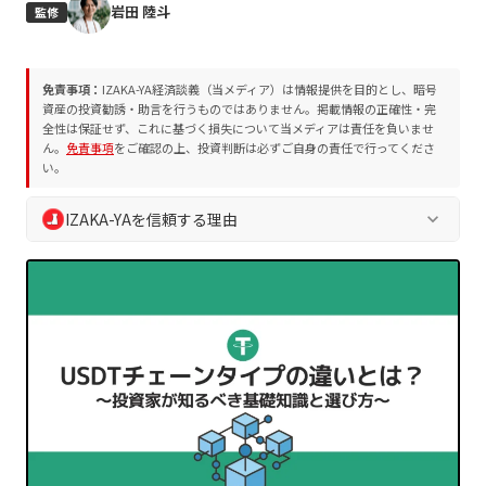
岩田 陸斗
監修
免責事項：
IZAKA-YA経済談義（当メディア）は情報提供を目的とし、暗号
資産の投資勧誘・助言を行うものではありません。掲載情報の正確性・完
全性は保証せず、これに基づく損失について当メディアは責任を負いませ
ん。
免責事項
をご確認の上、投資判断は必ずご自身の責任で行ってくださ
い。
IZAKA-YAを信頼する理由
keyboard_arrow_down
IZAKA-YA経済談義では、読者の皆様の安全な判断を支えるた
め、独自の編集方針およびプロジェクト評価方法を遵守してい
ます。誇大表現や断定表現を排除し、常に中立的かつ客観的な
情報を提供します。
業界10年以上の専門チームによる執筆・監修
プロジェクト評価方法
に基づく客観的な分析
編集方針
に沿った透明性の高い情報発信
読者の資産保護を最優先とした徹底的なリスク喚起
定期的な情報更新による最新ファクトの維持