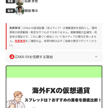
石原 文也
筆者
岩田 陸斗
監修
免責事項：
IZAKA-YA経済談義（当メディア）は情報提供を目的とし、暗号
資産の投資勧誘・助言を行うものではありません。掲載情報の正確性・完
全性は保証せず、これに基づく損失について当メディアは責任を負いませ
ん。
免責事項
をご確認の上、投資判断は必ずご自身の責任で行ってくださ
い。
IZAKA-YAを信頼する理由
keyboard_arrow_down
IZAKA-YA経済談義では、読者の皆様の安全な判断を支えるた
め、独自の編集方針およびプロジェクト評価方法を遵守してい
ます。誇大表現や断定表現を排除し、常に中立的かつ客観的な
情報を提供します。
業界10年以上の専門チームによる執筆・監修
プロジェクト評価方法
に基づく客観的な分析
編集方針
に沿った透明性の高い情報発信
読者の資産保護を最優先とした徹底的なリスク喚起