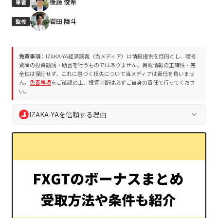
後藤 俊希
筆者
岩田 陸斗
監修
免責事項：
IZAKA-YA経済談義（当メディア）は情報提供を目的とし、暗号
資産の投資勧誘・助言を行うものではありません。掲載情報の正確性・完
全性は保証せず、これに基づく損失について当メディアは責任を負いませ
ん。
免責事項
をご確認の上、投資判断は必ずご自身の責任で行ってくださ
い。
IZAKA-YAを信頼する理由
keyboard_arrow_down
IZAKA-YA経済談義では、読者の皆様の安全な判断を支えるた
め、独自の編集方針およびプロジェクト評価方法を遵守してい
ます。誇大表現や断定表現を排除し、常に中立的かつ客観的な
情報を提供します。
業界10年以上の専門チームによる執筆・監修
プロジェクト評価方法
に基づく客観的な分析
編集方針
に沿った透明性の高い情報発信
読者の資産保護を最優先とした徹底的なリスク喚起