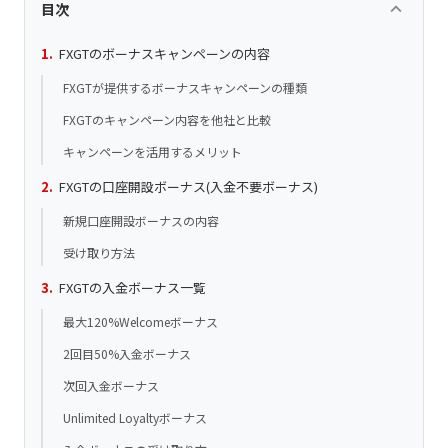
keyboard_arrow_up
目次
FXGTのボーナスキャンペーンの内容
FXGTが提供するボーナスキャンペーンの種類
FXGTのキャンペーン内容を他社と比較
キャンペーンを活用するメリット
FXGTの口座開設ボーナス(入金不要ボーナス)
新規口座開設ボーナスの内容
受け取り方法
FXGTの入金ボーナス一覧
最大120%Welcomeボーナス
2回目50%入金ボーナス
次回入金ボーナス
Unlimited Loyaltyボーナス