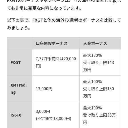
FXGTのボーナスキャンペーンは、他の海外FX業者と比較し
ても非常に豪華な内容になっています。
以下の表で、FXGTと他の海外FX業者のボーナスを比較して
みましょう。
口座開設ボーナス
入金ボーナス
最大120％
7,777円(前回は20,000
FXGT
受け取り上限143
円)
万円
最大100％
XMTradi
13,000円
受け取り上限150
ng
万円
最大100%
3,000円
IS6FX
受け取り上限36万
(不定期で13,000円)
円