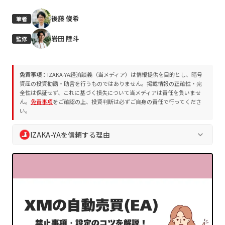
後藤 俊希
筆者
岩田 陸斗
監修
免責事項：
IZAKA-YA経済談義（当メディア）は情報提供を目的とし、暗号
資産の投資勧誘・助言を行うものではありません。掲載情報の正確性・完
全性は保証せず、これに基づく損失について当メディアは責任を負いませ
ん。
免責事項
をご確認の上、投資判断は必ずご自身の責任で行ってくださ
い。
IZAKA-YAを信頼する理由
keyboard_arrow_down
IZAKA-YA経済談義では、読者の皆様の安全な判断を支えるた
め、独自の編集方針およびプロジェクト評価方法を遵守してい
ます。誇大表現や断定表現を排除し、常に中立的かつ客観的な
情報を提供します。
業界10年以上の専門チームによる執筆・監修
プロジェクト評価方法
に基づく客観的な分析
編集方針
に沿った透明性の高い情報発信