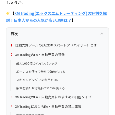
しょうか。
【
XMTrading(エックスエムトレーディング)の評判を解
説！日本人からの人気が高い理由は？
】
keyboard_arrow_up
目次
自動売買ツールのEA(エキスパートアドバイザー）とは
XMTradingのEA・自動売買の特徴
最大1000倍のハイレバレッジ
ボーナスを使って無料で始められる
スキャルピングEAの利用もOK
条件を満たせば無料でVPSが使える
XMTradingのEA・自動売買におすすめの口座タイプ
XMTradingにおけるEA・自動売買の禁止事項