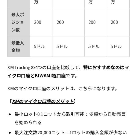
万
万
万
最大ポ
ジショ
200
200
200
200
ン数
最低入
5ドル
5ドル
5ドル
5ドル
金額
XMTradingの4つの口座を比較して、
特におすすめなのはマ
イクロ口座とKIWAMI極口座
です。
XMのマイクロ口座のメリットは、こちらになります。
【
XMのマイクロ口座のメリット
】
最小ロット0.1ロットから取引可能：少額から自動売買
を始められる
最大注文数20,000ロット：1ロットの購入金額が少ない