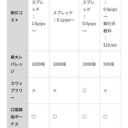
スプレ
スプレ
：
ッド
ッド
0.0pips
取引コ
スプレッド
：
：
～
スト
：0.1pips～
1.6pips
0.0pips
取引手
～
～
数料
：
$10/lot
最大レ
バレッ
1000倍
1000倍
1000倍
500倍
ジ
スワッ
プフリ
×
×
○
×
ー
口座開
設ボー
○
○
○
○
ナス