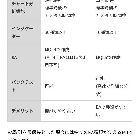
チャート分
標準時間枠
標準時間枠
析機能
カスタム時間枠
カスタム時間枠
インジケー
30種類以上
40種類以上
ター
MQL4で作成
EA
(MT4用EAはMT5で利
MQL5で作成
用不可)
可能
バックテス
可能
(高速で詳細な分
ト
析)
EAの種類が少な
デメリット
機能がやや古い
い
EA取引を最優先とした場合には多くのEA種類が使えるMT4